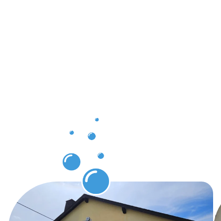
Ergebnisse
und
sichtbare
Vorteile
durch
unsere
Gebäuderei
in Olfen