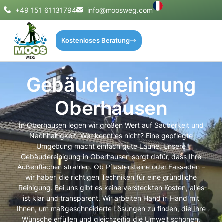
+49 151 61131794
info@moosweg.com
Kostenloses Beratung
Gebäudereinigung
Oberhausen
In Oberhausen legen wir großen Wert auf Sauberkeit und
Nachhaltigkeit. Wer kennt es nicht? Eine gepflegte
Umgebung macht einfach gute Laune. Unsere
Gebäudereinigung in Oberhausen sorgt dafür, dass Ihre
Außenflächen strahlen. Ob Pflastersteine oder Fassaden –
wir haben die richtigen Techniken für eine gründliche
Reinigung. Bei uns gibt es keine versteckten Kosten, alles
ist klar und transparent. Wir arbeiten Hand in Hand mit
Ihnen, um maßgeschneiderte Lösungen zu finden, die Ihre
Wünsche erfüllen und gleichzeitig die Umwelt schonen.