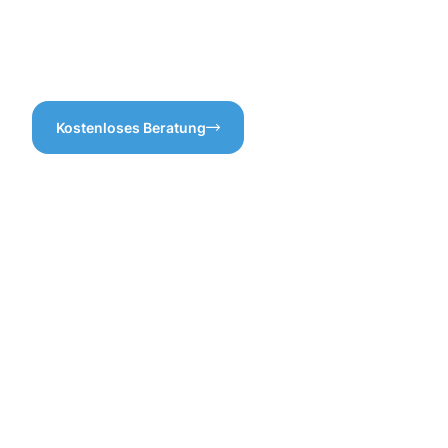
Kosten effektiv vermeiden.
die nicht nur das Auge
erfreuen, sondern auch für
ein angenehmes Raumklima
sorgen.
Kostenloses Beratung
Vorteile
der
Gebäuderei