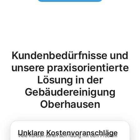
Kundenbedürfnisse und
unsere praxisorientierte
Lösung in der
Gebäudereinigung
Oberhausen
Unklare Kostenvoranschläge
Viele Kunden sehen sich häufig mit dem Problem