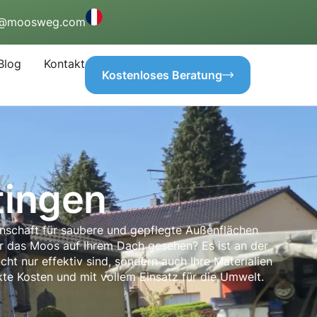
o@moosweg.com
Blog
Kontakt
Kostenloses Beratung
tingen
enschaft für saubere und gepflegte Außenflächen
der das Moos auf Ihrem Dach gesehen? Es ist an der
ht nur effektiv sind, sondern auch Ihre Materialien
te Kosten und mit vollem Einsatz für die Umwelt.