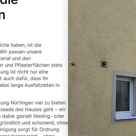
n
che haben, ist die
 Wir passen unsere
terial und den
 und Pflasterflächen stets
ung ist nicht nur eine
t auch dafür, dass Ihr
bei lange Ausfallzeiten in
ung Nürtingen viel zu bieten.
Fassade des Hauses geht – wir
 dabei gezielt Niedrig- oder
gründlich und schonend, ohne
inigung sorgt für Ordnung