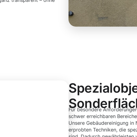
 ganz transparent – ohne
Spezialobj
Sonderflä
Für besondere Anforderungen
schwer erreichbaren Bereichen
Unsere Gebäudereinigung in N
erprobten Techniken, die spe
sind. Dadurch gewährleisten w