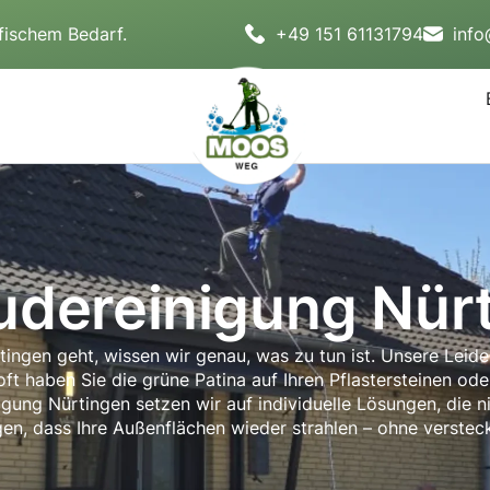
fischem Bedarf.
+49 151 61131794
inf
dereinigung Nür
ngen geht, wissen wir genau, was zu tun ist. Unsere Leid
e oft haben Sie die grüne Patina auf Ihren Pflastersteinen o
gung Nürtingen setzen wir auf individuelle Lösungen, die nic
n, dass Ihre Außenflächen wieder strahlen – ohne versteck