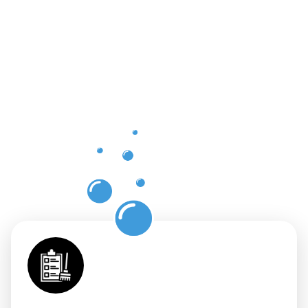
Vorteile
der
Gebäuderei
Niedercorn
für Ihre
Flächen