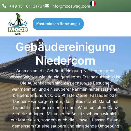
+49 151 61131794
info@moosweg.com
Kostenloses Beratung
Gebäudereinigung
Niedercorn
Wenn es um die Gebäudereinigung Niedercorn geht,
wissen wir, wie wichtig ein gepflegtes Erscheinungsbild ist.
Die Außenflächen sind das erste, was Besucher
wahrnehmen, und ein sauberer Rahmen hinterlässt einen
bleibenden Eindruck. Ob Pflastersteine, Fassaden oder
Dächer – wir sorgen dafür, dass alles strahlt. Manchmal
braucht es einfach einen frischen Wind, um alten Glanz
zurückzubringen. Mit unserem Ansatz schonen wir nicht
nur Materialien, sondern auch die Umwelt. Lassen Sie uns
gemeinsam für eine saubere und einladende Umgebung