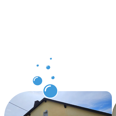
durch
unsere
Gebäuderei
in
Niedercorn
sichtbar
gemacht