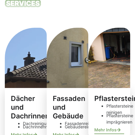
Unsere
Reinigungsdie
Dächer
Fassaden
Pflasterste
und
und
Pflastersteine
reinigen
Dachrinnen
Gebäude
Pflastersteine
imprägnieren
Dachreinigung
Fassadenreinigung
Dachrinnenreinigung
Gebäudereinigung
Mehr Infos
Mehr Infos
Mehr Infos