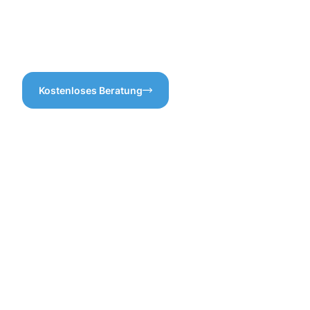
abgestimmt sind. So stellen
Gebäudereinigung Neu-Ulm
wir sicher, dass wir
sind, sind Sie bei uns genau
überflüssige Arbeiten und
richtig!
Kosten vermeiden.
Kostenloses Beratung
Vorteile
der
Gebäuderei