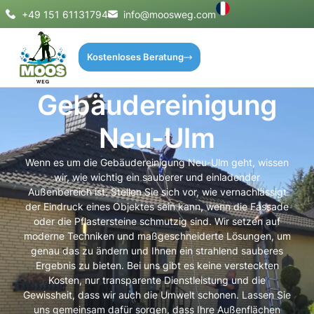
+49 151 61131794
info@moosweg.com
Kostenloses Beratung
Gebäudereinigung
Neu-Ulm
Wenn es um die Gebäudereinigung Neu-Ulm geht, wissen
wir, wie wichtig ein sauberer und einladender
Außenbereich ist. Stellen Sie sich vor, wie vernachlässigt
der Eindruck eines Objektes sein kann, wenn die Fassade
oder die Pflastersteine schmutzig sind. Wir setzen auf
moderne Techniken und maßgeschneiderte Lösungen, um
genau das zu ändern und Ihnen ein strahlend sauberes
Ergebnis zu bieten. Bei uns gibt es keine versteckten
Kosten, nur transparente Dienstleistung und die
Gewissheit, dass wir auch die Umwelt schonen. Lassen Sie
uns gemeinsam dafür sorgen, dass Ihre Außenflächen