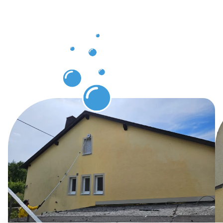
der
Gebäuderei
in
Mutterstadt