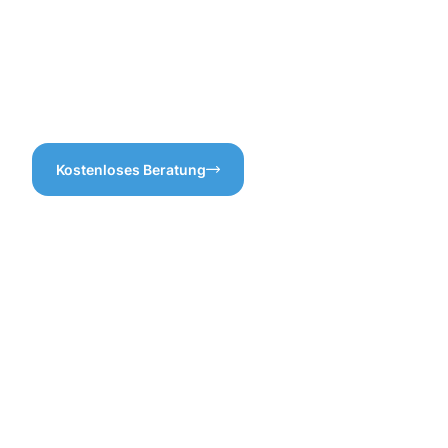
So können wir überflüssige
eingehen. Bei der
Arbeiten und Kosten
Gebäudereinigung setzen wir
vermeiden und Ihnen einen
auf Qualität und Effizienz,
echten Mehrwert bieten.
damit Sie sich in Ihren
Räumlichkeiten rundum
wohlfühlen können.
Kostenloses Beratung
Vorteile
der