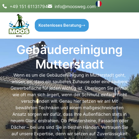
+49 151 61131794
info@moosweg.com
Kostenloses Beratung
Gebäudereinigung
Mutterstadt
Wenn es um die Gebäudereinigung in Mutterstadt geht,
wissen wir, dass ein sauberes Zuhause oder eine saubere
Gewerbefläche für jeden wichtig ist. Überlegen Sie einmal,
wie oft man sich ärgert, wenn der Schmutz einfach nicht
verschwinden will. Genau hier setzen wir an! Mit
bewährten Techniken und einem maßgeschneiderten
Ansatz sorgen wir dafür, dass Ihre Außenflächen stets in
neuem Glanz erstrahlen. Ob Pflastersteine, Fassaden oder
Dächer – bei uns sind Sie in besten Händen. Vertrauen Sie
auf unsere Expertise, denn wir setzen auf Zuverlässigkeit