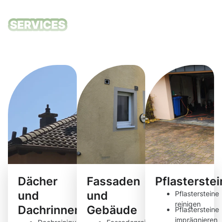
Unsere
Reinigungsdie
Dächer
Fassaden
Pflasterste
und
und
Pflastersteine
reinigen
Dachrinnen
Gebäude
Pflastersteine
imprägnieren