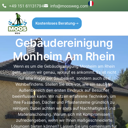
+49 151 61131794
info@moosweg.com
Kostenloses Beratung
Gebäudereinigung
Monheim Am Rhein
Wenn es um die Gebäudereinigung Monheim am Rhein
geht, wissen wir genau, worauf es ankommt. Es ist nicht
nur eine Frage der Sauberkeit, sondern auch des
Wohlbefindens. Stellen Sie sich vor, wie ein sauberer
Außenbereich den ersten Eindruck auf Besucher
beeinflussen kann. Wir nutzen erfahrene Techniken, um
Ihre Fassaden, Dächer und Pflastersteine gründlich zu
reinigen. Dabei achten wir stets auf Nachhaltigkeit und
Materialschonung. Warum sich mit Kompromissen
zufriedengeben, wenn wir Ihnen maßgeschneiderte
Lösungen bieten können? Lassen Sie uns gemeinsam für