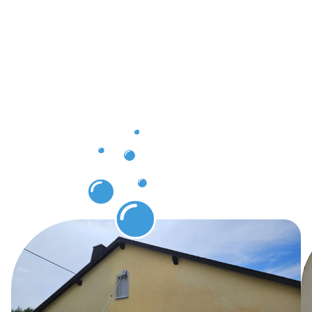
Kunden in
Monheim
am Rhein
durch
Gebäuderei
Monheim
am Rhein.