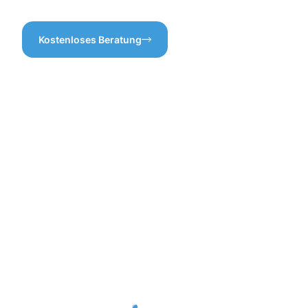
Kostenloses Beratung
Vorteile
der
Gebäuderei
Monheim
am Rhein