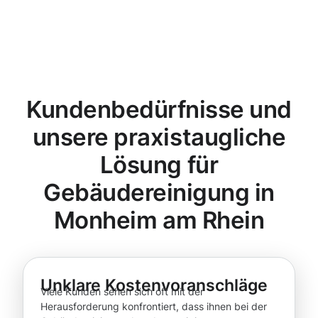
Kundenbedürfnisse und
unsere praxistaugliche
Lösung für
Gebäudereinigung in
Monheim am Rhein
Unklare Kostenvoranschläge
Viele Kunden sehen sich oft mit der
Herausforderung konfrontiert, dass ihnen bei der