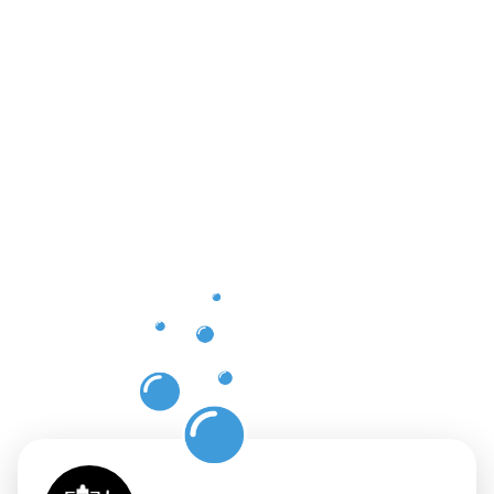
Vorteile
der
Gebäuderei
Mertert für
Ihre
Räumlichkei