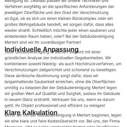
Reinigung ist. Deshalb passen wir unsere Techniken und
Verfahren sorgfältig an die spezifischen Anforderungen der
jeweiligen Oberfläche und den Grad der Verschmutzung
an.Egal, ob es sich um einen kleinen Bürokomplex oder ein
großes Wohngebäude handelt, wir sorgen dafür, dass alles
wieder strahlt. Schließlich möchte jeder einen sauberen und
einladenden Raum haben, oder? Bei der Gebäudereinigung
Mertert sind wir Ihr zuverlässiger Partner!
Individuelle Anpassung
Jede Gebäudereinigung in Mertert beginnt mit einer
gründlichen Analyse der individuellen Gegebenheiten. Wir
kombinieren sowohl Niedrig- als auch Hochdruckverfahren, um
Verschmutzungen zielgerichtet und schonend zu beseitigen.
Diese akribische Abstimmung sorgt dafür, dass wir
langanhaltende Sauberkeit erreichen, ohne die Oberflächen
unnötig zu belasten.Bei der Gebäudereinigung Mertert legen
wir großen Wert auf Qualität und Sorgfalt, sodass Ihr Gebäude
in neuem Glanz erstrahlt. Vertrauen Sie uns, wenn es darum
geht, Ihr Objekt professionell und effizient zu reinigen!
Klare Kalkulation
Bevor wir mit der Gebäudereinigung in Mertert beginnen, legen
wir eine klare und faire Kostenübersicht vor. Bei uns, der Firma
Moosweg, gibt es keine versteckten Kosten oder überflüssige