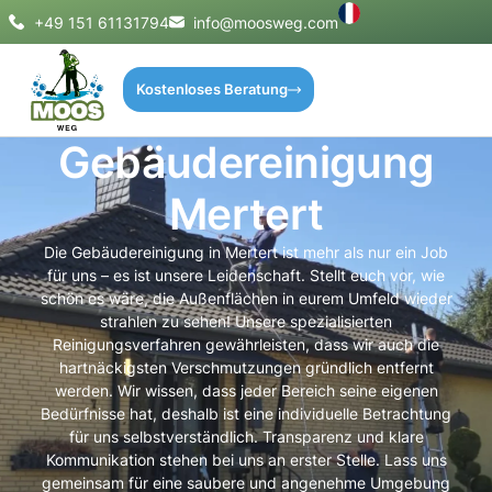
+49 151 61131794
info@moosweg.com
Kostenloses Beratung
Gebäudereinigung
Mertert
Die Gebäudereinigung in Mertert ist mehr als nur ein Job
für uns – es ist unsere Leidenschaft. Stellt euch vor, wie
schön es wäre, die Außenflächen in eurem Umfeld wieder
strahlen zu sehen! Unsere spezialisierten
Reinigungsverfahren gewährleisten, dass wir auch die
hartnäckigsten Verschmutzungen gründlich entfernt
werden. Wir wissen, dass jeder Bereich seine eigenen
Bedürfnisse hat, deshalb ist eine individuelle Betrachtung
für uns selbstverständlich. Transparenz und klare
Kommunikation stehen bei uns an erster Stelle. Lass uns
gemeinsam für eine saubere und angenehme Umgebung