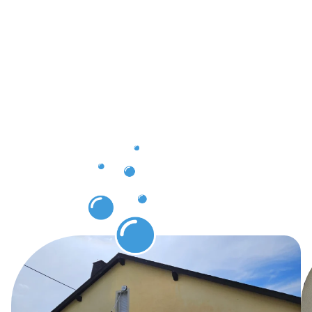
Überzeuge
Ergebnisse
und klare
Vorteile
mit der
Gebäuderei
Mertert