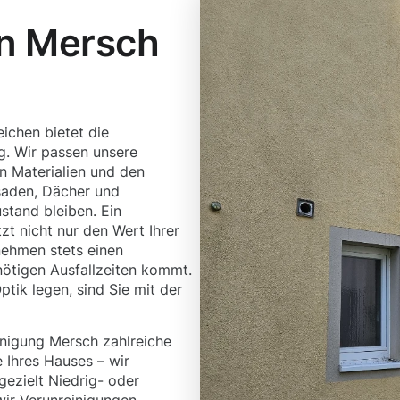
in Mersch
ichen bietet die
g. Wir passen unsere
n Materialien und den
saden, Dächer und
ustand bleiben. Ein
zt nicht nur den Wert Ihrer
nehmen stets einen
nötigen Ausfallzeiten kommt.
tik legen, sind Sie mit der
inigung Mersch zahlreiche
e Ihres Hauses – wir
ezielt Niedrig- oder