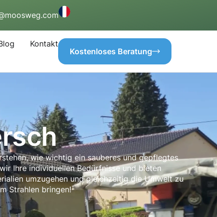
o@moosweg.com
Blog
Kontakt
Kostenloses Beratung
rsch
rstehen, wie wichtig ein sauberes und gepflegtes
ir Ihre individuellen Bedürfnisse und bieten
rialien umzugehen und gleichzeitig die Umwelt zu
m Strahlen bringen!