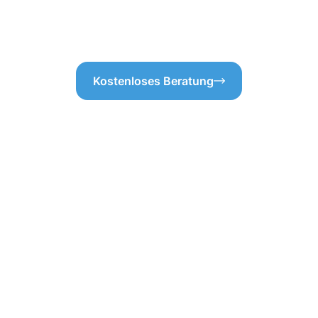
die Gebäudereinigung Mersch
unsere Erfahrung in der Gebä
hlen lassen!
Räumlichkeiten!
Kostenloses Beratung
ebäudereinigung