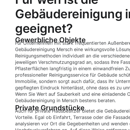
Gebäudereinigung 
geeignet?
Gewerbliche Objekte
Für Unternehmen mit stark frequentierten Außenbere
Gebäudereinigung Mersch eine wirkungsvolle Lösun
Reinigungsmethoden individuell an die verschiedene
jeweiligen Verschmutzungsgrad an, sodass Ihre Fas
Pflasterflächen langfristig in einem einwandfreien Z
professioneller Reinigungsservice für Gebäude schüt
Immobilie, sondern sorgt auch dafür, dass Ihr Unter
gepflegten Eindruck hinterlässt, ohne dass es zu un
Wenn Sie Wert auf Sauberkeit und eine einladende Op
Gebäudereinigung in Mersch bestens beraten.
Private Grundstücke
Auch für private Hausbesitzer bietet die Gebäudere
Vorteile. Egal ob Einfahrt, Terrasse oder die Fassad
analysieren vor Ort die Gegebenheiten und wenden g