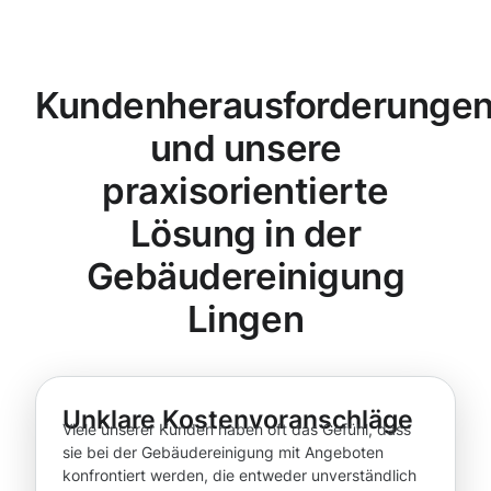
Kundenherausforderunge
und unsere
praxisorientierte
Lösung in der
Gebäudereinigung
Lingen
Unklare Kostenvoranschläge
Viele unserer Kunden haben oft das Gefühl, dass
sie bei der Gebäudereinigung mit Angeboten
konfrontiert werden, die entweder unverständlich