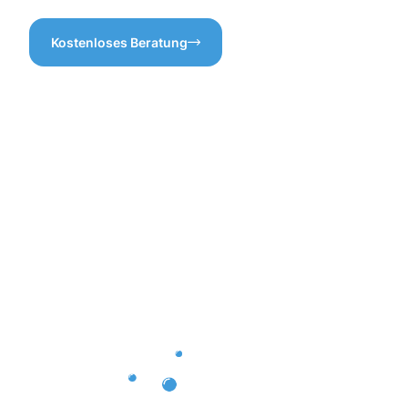
Kostenloses Beratung
Vorteile
der
Gebäuderei
Lingen für
Ihre