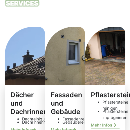
Unsere
Reinigungsdie
Dächer
Fassaden
Pflasterste
und
und
Pflastersteine
reinigen
Dachrinnen
Gebäude
Pflastersteine
imprägnieren
Dachreinigung
Fassadenreinigung
Dachrinnenreinigung
Gebäudereinigung
Mehr Infos
Mehr Infos
Mehr Infos