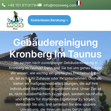
+49 151 61131794
info@moosweg.com
Kostenloses Beratung
Gebäudereinigung
Kronberg Im Taunus
Sie suchen nach zuverlässiger Gebäudereinigung in
Kronberg im Taunus? Dann sind Sie bei uns genau richtig!
Wir wissen, wie wichtig ein gepflegtes Erscheinungsbild
ist, sei es für Ihr Zuhause oder Ihr Unternehmen. Deshalb
bieten wir maßgeschneiderte Lösungen, die auf Ihre
individuellen Bedürfnisse abgestimmt sind. Unser Ziel ist
es, nicht nur oberflächlich zu reinigen, sondern nachhaltig
und effektiv für strahlende Ergebnisse zu sorgen.
Vertrauen Sie uns, und genießen Sie eine saubere
Umgebung, die Ihnen ein gutes Gefühl gibt!