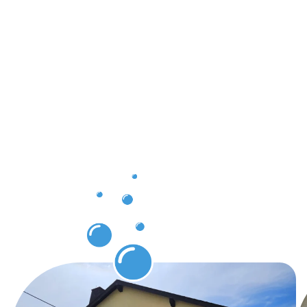
und
greifbare
Vorteile
durch
Gebäuderei
in
Kronberg
im Taunus