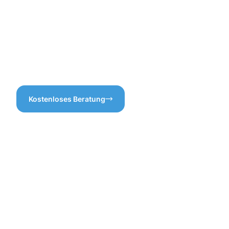
dass alles glatt läuft.
sich auf uns verlassen. Wir
bieten Ihnen
maßgeschneiderte
Lösungen, die auf die
spezifischen Bedürfnisse
Ihrer Immobilie abgestimmt
sind.
Kostenloses Beratung
Vorteile
der