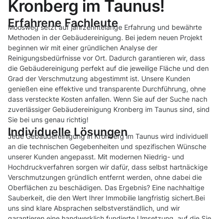
Kronberg im Taunus!
Erfahrene Fachleute
Moosweg setzt auf jahrzehntelange Erfahrung und bewährte
Methoden in der Gebäudereinigung. Bei jedem neuen Projekt
beginnen wir mit einer gründlichen Analyse der
Reinigungsbedürfnisse vor Ort. Dadurch garantieren wir, dass
die Gebäudereinigung perfekt auf die jeweilige Fläche und den
Grad der Verschmutzung abgestimmt ist. Unsere Kunden
genießen eine effektive und transparente Durchführung, ohne
dass versteckte Kosten anfallen. Wenn Sie auf der Suche nach
zuverlässiger Gebäudereinigung Kronberg im Taunus sind, sind
Sie bei uns genau richtig!
Individuelle Lösungen
Jede Gebäudereinigung in Kronberg im Taunus wird individuell
an die technischen Gegebenheiten und spezifischen Wünsche
unserer Kunden angepasst. Mit modernen Niedrig- und
Hochdruckverfahren sorgen wir dafür, dass selbst hartnäckige
Verschmutzungen gründlich entfernt werden, ohne dabei die
Oberflächen zu beschädigen. Das Ergebnis? Eine nachhaltige
Sauberkeit, die den Wert Ihrer Immobilie langfristig sichert.Bei
uns sind klare Absprachen selbstverständlich, und wir
garantieren eine handwerklich fundierte Umsetzung, auf die Sie