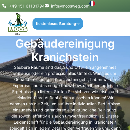
+49 151 61131794
info@moosweg.com
Kostenloses Beratung
Gebäudereinigung
Kranichstein
Saubere Räume sind das A und O für ein angenehmes
Zuhause oder ein professionelles Umfeld. Wenn es um
Gebäudereinigung in Kranichstein geht, haben wir die
Expertise und das nötige Know-how, um Ihnen optimale
Ergebnisse zu liefern. Stellen Sie sich vor, wie frisch und
einladend Ihre Außenflächen aussehen können! Wir
nehmen uns die Zeit, um auf Ihre individuellen Bedürfnisse
einzugehen und garantieren eine gründliche Reinigung,
die sowohl effektiv als auch umweltfreundlich ist. Unsere
Leidenschaft für die Gebäudereinigung in Kranichstein
spiegelt sich in jedem Detail wider. Vertrauen Sie uns, denn