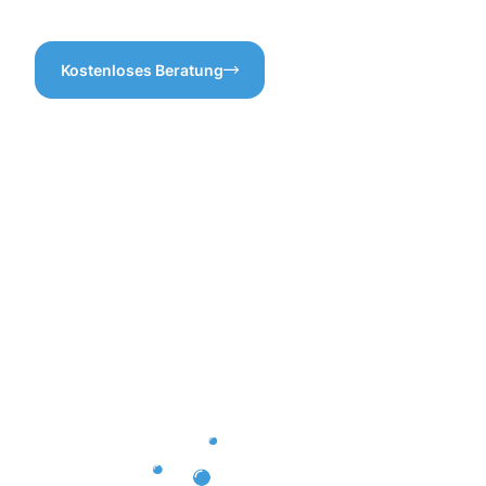
zum Strahlen bringen!
Kostenloses Beratung
Vorteile
der
Gebäuderei
Kranichstei