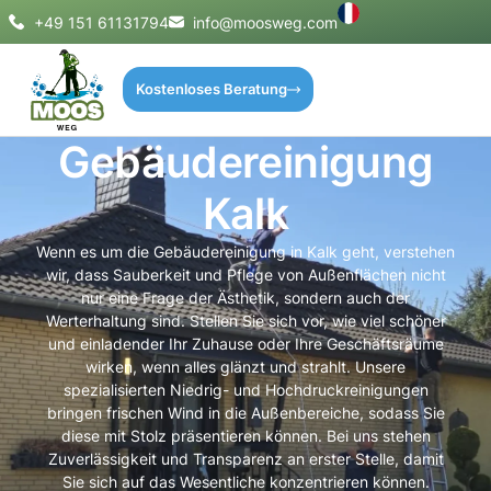
+49 151 61131794
info@moosweg.com
Kostenloses Beratung
Gebäudereinigung
Kalk
Wenn es um die Gebäudereinigung in Kalk geht, verstehen
wir, dass Sauberkeit und Pflege von Außenflächen nicht
nur eine Frage der Ästhetik, sondern auch der
Werterhaltung sind. Stellen Sie sich vor, wie viel schöner
und einladender Ihr Zuhause oder Ihre Geschäftsräume
wirken, wenn alles glänzt und strahlt. Unsere
spezialisierten Niedrig- und Hochdruckreinigungen
bringen frischen Wind in die Außenbereiche, sodass Sie
diese mit Stolz präsentieren können. Bei uns stehen
Zuverlässigkeit und Transparenz an erster Stelle, damit
Sie sich auf das Wesentliche konzentrieren können.