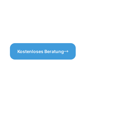
Gebäudereinigung
zufriedengeben, wenn man
abgestimmt ist. So können
das Beste haben kann? Bei
wir überflüssige Arbeiten und
uns ist Sauberkeit nicht nur
Kosten von vornherein
ein Ziel, sondern ein
vermeiden.
Versprechen!
Kostenloses Beratung
Vorteile
der