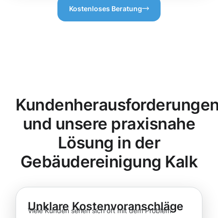
Kostenloses Beratung
Kundenherausforderunge
und unsere praxisnahe
Lösung in der
Gebäudereinigung Kalk
Unklare Kostenvoranschläge
Viele Kunden sehen sich oft mit dem Problem