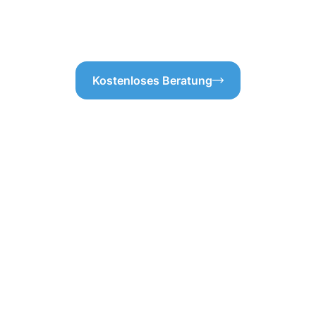
ntscheiden, können Sie sicher
sauberes Umfeld zu bieten. Ve
fizient arbeiten.
Ergebnisse!
Kostenloses Beratung
ebäudereinigung