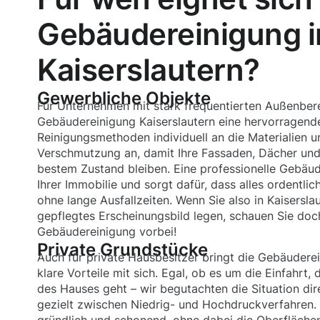
Gebäudereinigung i
Kaiserslautern?
Gewerbliche Objekte
Für Unternehmen mit stark frequentierten Außenbere
Gebäudereinigung Kaiserslautern eine hervorragend
Reinigungsmethoden individuell an die Materialien 
Verschmutzung an, damit Ihre Fassaden, Dächer und 
bestem Zustand bleiben. Eine professionelle Gebäu
Ihrer Immobilie und sorgt dafür, dass alles ordentli
ohne lange Ausfallzeiten. Wenn Sie also in Kaisersla
gepflegtes Erscheinungsbild legen, schauen Sie doc
Gebäudereinigung vorbei!
Private Grundstücke
Auch für private Hausbesitzer bringt die Gebäuderei
klare Vorteile mit sich. Egal, ob es um die Einfahrt,
des Hauses geht – wir begutachten die Situation di
gezielt zwischen Niedrig- und Hochdruckverfahren.