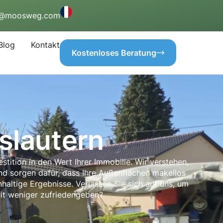
o@moosweg.com
Blog
Kontakt
Kostenloses Beratung
slautern
estition in den Wert Ihrer Immobilie. Wir verstehen,
und sorgen dafür, dass Ihre Außenflächen makellos
haltige Ergebnisse. Verlassen Sie sich auf uns, um
mit weniger zufriedengeben?