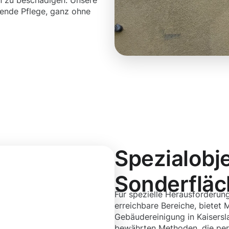
n zu beschädigen. Unsere
ende Pflege, ganz ohne
Spezialobj
Sonderflä
Für spezielle Herausforderu
erreichbare Bereiche, bietet
Gebäudereinigung in Kaisersla
bewährten Methoden, die perf