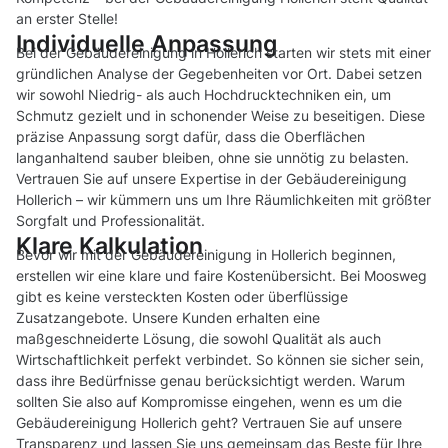
an erster Stelle!
Individuelle Anpassung
Bei der Gebäudereinigung in Hollerich starten wir stets mit einer
gründlichen Analyse der Gegebenheiten vor Ort. Dabei setzen
wir sowohl Niedrig- als auch Hochdrucktechniken ein, um
Schmutz gezielt und in schonender Weise zu beseitigen. Diese
präzise Anpassung sorgt dafür, dass die Oberflächen
langanhaltend sauber bleiben, ohne sie unnötig zu belasten.
Vertrauen Sie auf unsere Expertise in der Gebäudereinigung
Hollerich – wir kümmern uns um Ihre Räumlichkeiten mit größter
Sorgfalt und Professionalität.
Klare Kalkulation
Bevor wir mit der Gebäudereinigung in Hollerich beginnen,
erstellen wir eine klare und faire Kostenübersicht. Bei Moosweg
gibt es keine versteckten Kosten oder überflüssige
Zusatzangebote. Unsere Kunden erhalten eine
maßgeschneiderte Lösung, die sowohl Qualität als auch
Wirtschaftlichkeit perfekt verbindet. So können sie sicher sein,
dass ihre Bedürfnisse genau berücksichtigt werden. Warum
sollten Sie also auf Kompromisse eingehen, wenn es um die
Gebäudereinigung Hollerich geht? Vertrauen Sie auf unsere
Transparenz und lassen Sie uns gemeinsam das Beste für Ihre