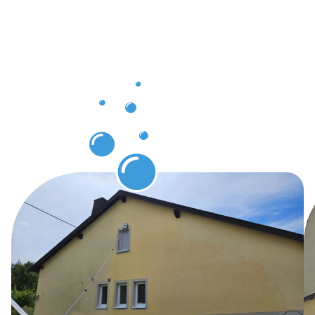
Vorteile für
Kunden
der
Gebäuderei
Hollerich