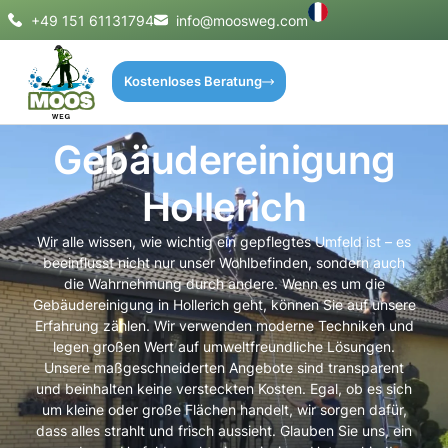
+49 151 61131794
info@moosweg.com
Kostenloses Beratung
Gebäudereinigung
Hollerich
Wir alle wissen, wie wichtig ein gepflegtes Umfeld ist – es
beeinflusst nicht nur unser Wohlbefinden, sondern auch
die Wahrnehmung durch andere. Wenn es um die
Gebäudereinigung in Hollerich geht, können Sie auf unsere
Erfahrung zählen. Wir verwenden moderne Techniken und
legen großen Wert auf umweltfreundliche Lösungen.
Unsere maßgeschneiderten Angebote sind transparent
und beinhalten keine versteckten Kosten. Egal, ob es sich
um kleine oder große Flächen handelt, wir sorgen dafür,
dass alles strahlt und frisch aussieht. Glauben Sie uns, ein