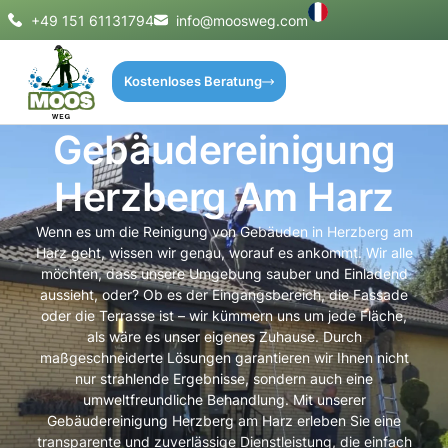
+49 151 61131794
info@moosweg.com
Kostenloses Beratung
Gebäudereinigung
Herzberg Am Harz
Wenn es um die Reinigung von Gebäuden in Herzberg am
Harz geht, wissen wir genau, worauf es ankommt. Wir alle
möchten, dass unsere Umgebung sauber und Einladend
aussieht, oder? Ob es der Eingangsbereich, die Fassade
oder die Terrasse ist – wir kümmern uns um jede Fläche,
als wäre es unser eigenes Zuhause. Durch
maßgeschneiderte Lösungen garantieren wir Ihnen nicht
nur strahlende Ergebnisse, sondern auch eine
umweltfreundliche Behandlung. Mit unserer
Gebäudereinigung Herzberg am Harz erleben Sie eine
transparente und zuverlässige Dienstleistung, die einfach