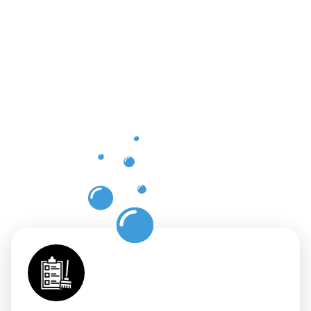
der
Gebäuderei
in
Herzberg
am Harz
für Ihre
Räumlichkei