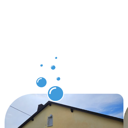
Kunden
und klare
Vorteile
dank
Gebäuderei
Herzberg
am Harz