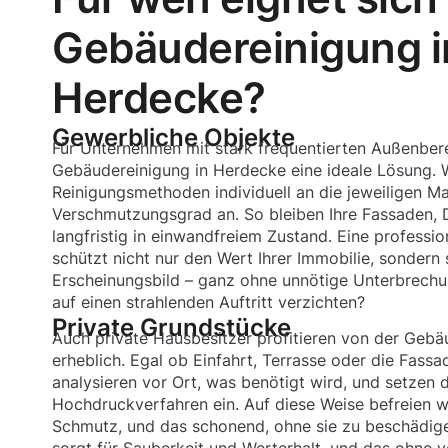
Gebäudereinigung i
Herdecke?
Gewerbliche Objekte
Für Unternehmen mit stark frequentierten Außenbere
Gebäudereinigung in Herdecke eine ideale Lösung. 
Reinigungsmethoden individuell an die jeweiligen Ma
Verschmutzungsgrad an. So bleiben Ihre Fassaden, 
langfristig in einwandfreiem Zustand. Eine professi
schützt nicht nur den Wert Ihrer Immobilie, sondern 
Erscheinungsbild – ganz ohne unnötige Unterbrechu
auf einen strahlenden Auftritt verzichten?
Private Grundstücke
Auch private Hausbesitzer profitieren von der Gebä
erheblich. Egal ob Einfahrt, Terrasse oder die Fassa
analysieren vor Ort, was benötigt wird, und setzen d
Hochdruckverfahren ein. Auf diese Weise befreien w
Schmutz, und das schonend, ohne sie zu beschädig