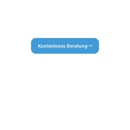
Wert darauf, effizient und
der Gebäudereinigung Herdeck
tig durchdacht und auf die
Immobilien an erster Stelle.
r sicherstellen, dass Ihr
rkt.
Kostenloses Beratung