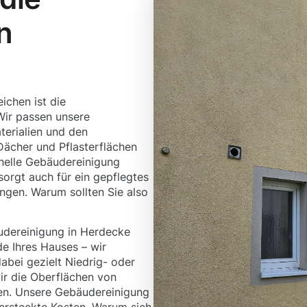
n
ichen ist die
Wir passen unsere
terialien und den
Dächer und Pflasterflächen
onelle Gebäudereinigung
sorgt auch für ein gepflegtes
ngen. Warum sollten Sie also
udereinigung in Herdecke
de Ihres Hauses – wir
abei gezielt Niedrig- oder
ir die Oberflächen von
en. Unsere Gebäudereinigung