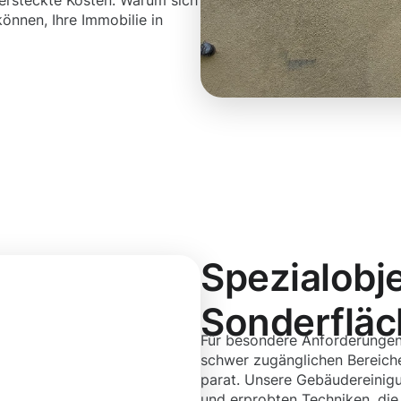
versteckte Kosten. Warum sich
önnen, Ihre Immobilie in
Spezialobj
Sonderflä
Für besondere Anforderungen
schwer zugänglichen Bereiche
parat. Unsere Gebäudereinig
und erprobten Techniken, die