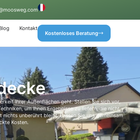
o@moosweg.com
Blog
Kontakt
Kostenloses Beratung
decke
rkeit Ihrer Außenflächen geht. Stellen Sie sich vor,
hniken, um Ihnen Ergebnisse zu liefern, die nicht
it nichts unberührt bleibt. Lassen Sie uns gemeinsam
ckte Kosten.