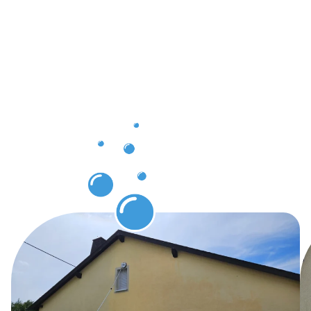
Ergebnisse
und
Vorteile
unserer
Gebäuderei
in
Havixbeck