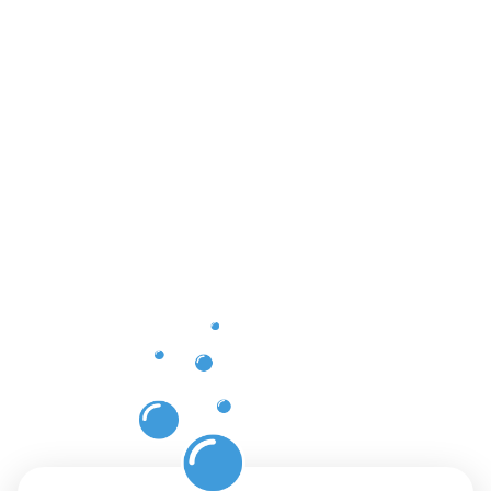
Vorteile
der
Gebäuderei
Havixbeck
für Ihre
Räumlichkei