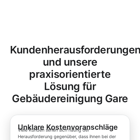
Kundenherausforderunge
und unsere
praxisorientierte
Lösung für
Gebäudereinigung Gare
Unklare Kostenvoranschläge
Viele Kunden sehen sich häufig der
Herausforderung gegenüber, dass ihnen bei der