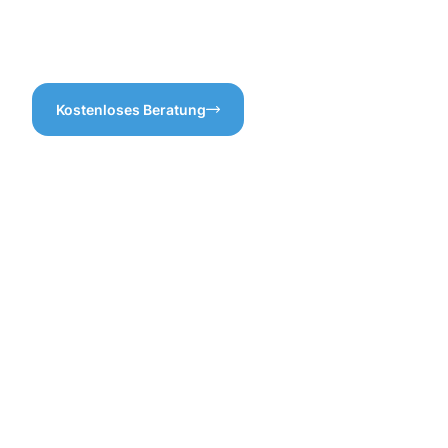
Zutaten vorher genau
kennen, um das beste
Ergebnis zu erzielen.
Kostenloses Beratung
Vorteile
der
Gebäuderei