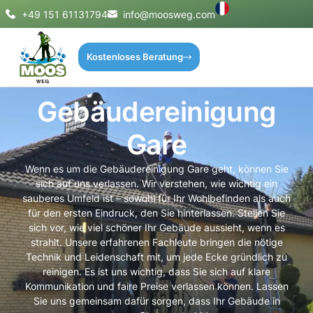
+49 151 61131794
info@moosweg.com
Kostenloses Beratung
Gebäudereinigung
Gare
Wenn es um die Gebäudereinigung Gare geht, können Sie
sich auf uns verlassen. Wir verstehen, wie wichtig ein
sauberes Umfeld ist – sowohl für Ihr Wohlbefinden als auch
für den ersten Eindruck, den Sie hinterlassen. Stellen Sie
sich vor, wie viel schöner Ihr Gebäude aussieht, wenn es
strahlt. Unsere erfahrenen Fachleute bringen die nötige
Technik und Leidenschaft mit, um jede Ecke gründlich zu
reinigen. Es ist uns wichtig, dass Sie sich auf klare
Kommunikation und faire Preise verlassen können. Lassen
Sie uns gemeinsam dafür sorgen, dass Ihr Gebäude in