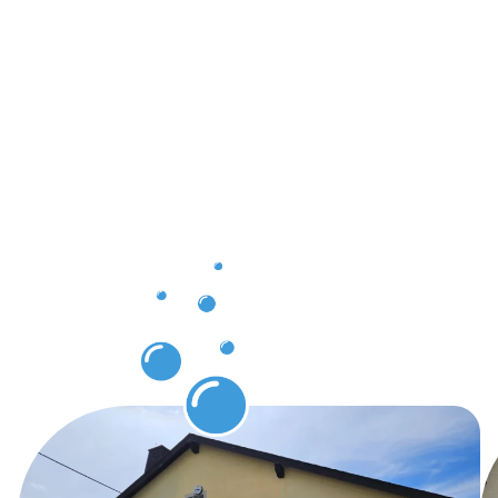
unsere
Kunden in
Eschweiler
–
Gebäuderei
Eschweiler
zeigt, wie
es geht!