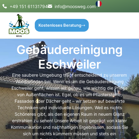
+49 151 61131794
info@moosweg.com
Kostenloses Beratung
Gebäudereinigung
Eschweiler
Eine saubere Umgebung trägt entscheidend zu unserem
Wohlbefinden bei. Wenn es um die Gebäudereinigung
Eschweiler geht, wissen wir genau, wie wichtig die Pflege
von Außenflächen ist. Egal, ob es um Pflastersteine,
Fassaden oder Dächer geht – wir setzen auf bewährte
Techniken und individuelle Lösungen. Weil es nichts
Schöneres gibt, als den eigenen Raum in neuem Glanz
erstrahlen zu sehen! Unsere Arbeit ist geprägt von klarer
Kommunikation und nachhaltigen Ergebnissen, sodass Sie
sich um nichts kümmern müssen und stets ein