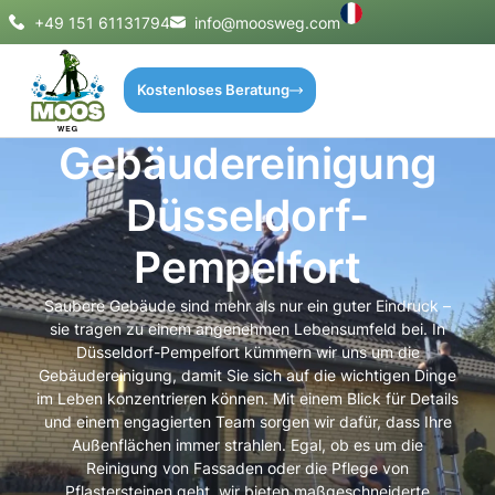
+49 151 61131794
info@moosweg.com
Kostenloses Beratung
Gebäudereinigung
Düsseldorf-
Pempelfort
Saubere Gebäude sind mehr als nur ein guter Eindruck –
sie tragen zu einem angenehmen Lebensumfeld bei. In
Düsseldorf-Pempelfort kümmern wir uns um die
Gebäudereinigung, damit Sie sich auf die wichtigen Dinge
im Leben konzentrieren können. Mit einem Blick für Details
und einem engagierten Team sorgen wir dafür, dass Ihre
Außenflächen immer strahlen. Egal, ob es um die
Reinigung von Fassaden oder die Pflege von
Pflastersteinen geht, wir bieten maßgeschneiderte