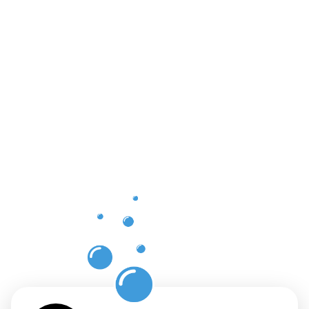
Die
Vorteile
der
Gebäuderei
Düsseldorf-
Pempelfort
für Ihre
Räumlichkei