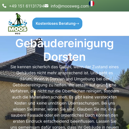
+49 151 61131794
info@moosweg.com
Kostenloses Beratung
Gebäudereinigung
Dorsten
Sie kennen sicherlich das Gefühl, wenn der Zustand eines
Gebäudes nicht mehr ansprechend ist. Uns geht es
darum, Ihnen in Dorsten und Umgebung bei der
Gebäudereinigung zu helfen. Wir setzen auf gründliche
Verfahren, die nicht nur die Oberflächen reinigen, sondern
auch die Materialien schonen. Es gibt keine versteckten
Kosten und keine unnötigen Überraschungen. Bei uns
wissen Sie immer, woran Sie sind. Glauben Sie mir, eine
saubere Fassade oder ein ordentliches Dach können den
ersten Eindruck entscheidend beeinflussen. Lassen Sie
uns gemeinsam dafür sorgen, dass Ihr Gebäude in neuem