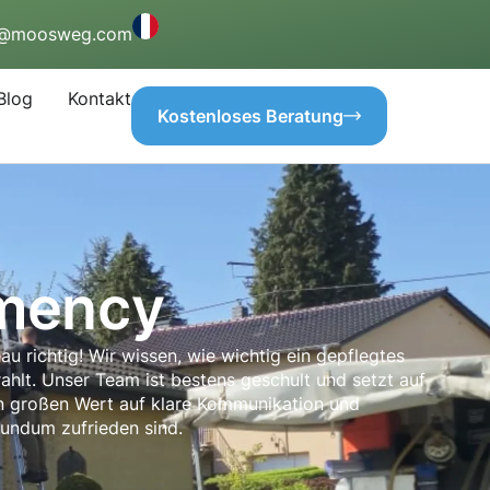
o@moosweg.com
Blog
Kontakt
Kostenloses Beratung
emency
 richtig! Wir wissen, wie wichtig ein gepflegtes
trahlt. Unser Team ist bestens geschult und setzt auf
en großen Wert auf klare Kommunikation und
rundum zufrieden sind.