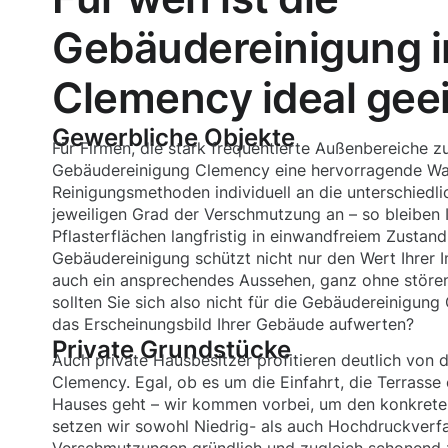
Gebäudereinigung i
Clemency ideal gee
Gewerbliche Objekte
Für Firmen, die stark frequentierte Außenbereiche zu
Gebäudereinigung Clemency eine hervorragende Wah
Reinigungsmethoden individuell an die unterschiedli
jeweiligen Grad der Verschmutzung an – so bleiben 
Pflasterflächen langfristig in einwandfreiem Zustand
Gebäudereinigung schützt nicht nur den Wert Ihrer Im
auch ein ansprechendes Aussehen, ganz ohne störe
sollten Sie sich also nicht für die Gebäudereinigun
das Erscheinungsbild Ihrer Gebäude aufwerten?
Private Grundstücke
Auch private Hausbesitzer profitieren deutlich von 
Clemency. Egal, ob es um die Einfahrt, die Terrasse
Hauses geht – wir kommen vorbei, um den konkreten
setzen wir sowohl Niedrig- als auch Hochdruckverfa