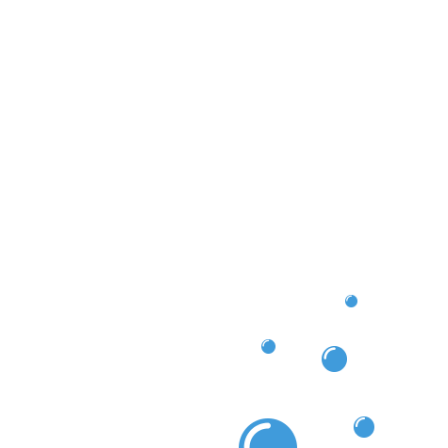
ngfristig erhält und schützt. Denken Sie daran:
ästhetisches Merkmal, sondern ein wichtiger Faktor
bilie. Wenn Sie auf der Suche nach professioneller
sind, dann sind wir die richtige Wahl!