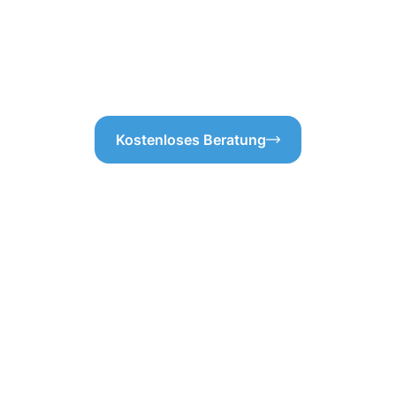
 So können wir überflüssige
Räumlichkeiten in Clemency la
afür, dass alles effizient
Sauberkeit ist nicht nur ein 
ise an die Gebäudereinigung
für den Werterhalt Ihrer Immo
höchste Kundenzufriedenheit.
Gebäudereinigung in Clemency 
Kostenloses Beratung