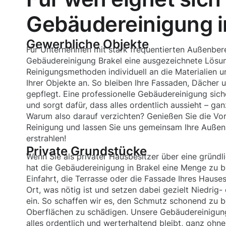
Gebäudereinigung i
Gewerbliche Objekte
Für Unternehmen mit stark frequentierten Außenberei
Gebäudereinigung Brakel eine ausgezeichnete Lösun
Reinigungsmethoden individuell an die Materialien
Ihrer Objekte an. So bleiben Ihre Fassaden, Dächer u
gepflegt. Eine professionelle Gebäudereinigung sich
und sorgt dafür, dass alles ordentlich aussieht – gan
Warum also darauf verzichten? Genießen Sie die Vort
Reinigung und lassen Sie uns gemeinsam Ihre Außen
erstrahlen!
Private Grundstücke
Wenn Sie als privater Hausbesitzer über eine gründ
hat die Gebäudereinigung in Brakel eine Menge zu bi
Einfahrt, die Terrasse oder die Fassade Ihres Hauses
Ort, was nötig ist und setzen dabei gezielt Niedrig
ein. So schaffen wir es, den Schmutz schonend zu b
Oberflächen zu schädigen. Unsere Gebäudereinigung 
alles ordentlich und werterhaltend bleibt, ganz ohne