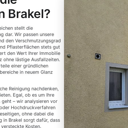
n Brakel?
chen stellt die
g dar. Wir passen unsere
 und den Verschmutzungsgrad
nd Pflasterflächen stets gut
ert den Wert Ihrer Immobilie
z ohne lästige Ausfallzeiten.
eile einer gründlichen
bereiche in neuem Glanz
liche Reinigung nachdenken,
eten. Egal, ob es um Ihre
 geht – wir analysieren vor
- oder Hochdruckverfahren
eseitigen, ohne dabei die
in Brakel sorgt dafür, dass
 versteckte Kosten.