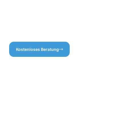
entscheiden, können Sie
Ergebnisse zu erzielen!
sicher sein, dass wir alles
optimal vorbereiten, damit
die Gebäudereinigung
Bornheim effektiv und
effizient durchgeführt wird.
Kostenloses Beratung
Vorteile
der