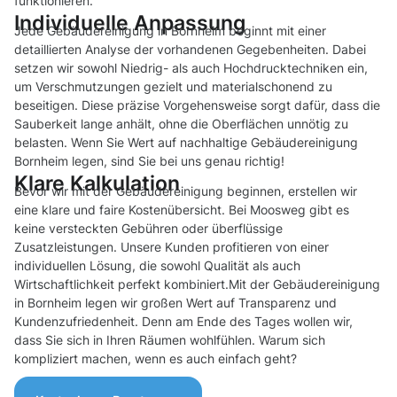
funktionieren.
Individuelle Anpassung
Jede Gebäudereinigung in Bornheim beginnt mit einer
detaillierten Analyse der vorhandenen Gegebenheiten. Dabei
setzen wir sowohl Niedrig- als auch Hochdrucktechniken ein,
um Verschmutzungen gezielt und materialschonend zu
beseitigen. Diese präzise Vorgehensweise sorgt dafür, dass die
Sauberkeit lange anhält, ohne die Oberflächen unnötig zu
belasten. Wenn Sie Wert auf nachhaltige Gebäudereinigung
Bornheim legen, sind Sie bei uns genau richtig!
Klare Kalkulation
Bevor wir mit der Gebäudereinigung beginnen, erstellen wir
eine klare und faire Kostenübersicht. Bei Moosweg gibt es
keine versteckten Gebühren oder überflüssige
Zusatzleistungen. Unsere Kunden profitieren von einer
individuellen Lösung, die sowohl Qualität als auch
Wirtschaftlichkeit perfekt kombiniert.Mit der Gebäudereinigung
in Bornheim legen wir großen Wert auf Transparenz und
Kundenzufriedenheit. Denn am Ende des Tages wollen wir,
dass Sie sich in Ihren Räumen wohlfühlen. Warum sich
kompliziert machen, wenn es auch einfach geht?