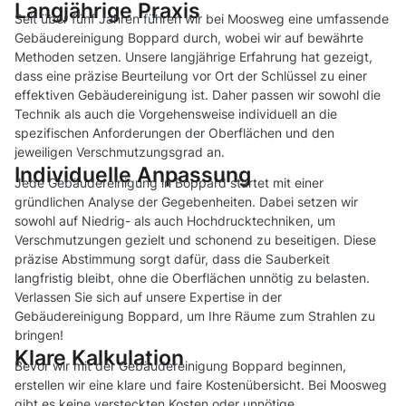
Langjährige Praxis
Seit über fünf Jahren führen wir bei Moosweg eine umfassende
Gebäudereinigung Boppard durch, wobei wir auf bewährte
Methoden setzen. Unsere langjährige Erfahrung hat gezeigt,
dass eine präzise Beurteilung vor Ort der Schlüssel zu einer
effektiven Gebäudereinigung ist. Daher passen wir sowohl die
Technik als auch die Vorgehensweise individuell an die
spezifischen Anforderungen der Oberflächen und den
jeweiligen Verschmutzungsgrad an.
Individuelle Anpassung
Jede Gebäudereinigung in Boppard startet mit einer
gründlichen Analyse der Gegebenheiten. Dabei setzen wir
sowohl auf Niedrig- als auch Hochdrucktechniken, um
Verschmutzungen gezielt und schonend zu beseitigen. Diese
präzise Abstimmung sorgt dafür, dass die Sauberkeit
langfristig bleibt, ohne die Oberflächen unnötig zu belasten.
Verlassen Sie sich auf unsere Expertise in der
Gebäudereinigung Boppard, um Ihre Räume zum Strahlen zu
bringen!
Klare Kalkulation
Bevor wir mit der Gebäudereinigung Boppard beginnen,
erstellen wir eine klare und faire Kostenübersicht. Bei Moosweg
gibt es keine versteckten Kosten oder unnötige