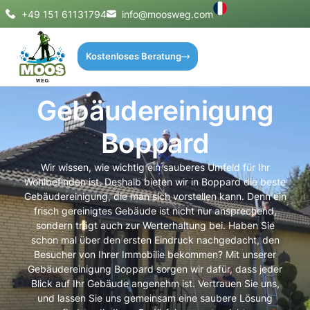
+49 151 61131794
info@moosweg.com
Kostenloses Beratung
Gebäudereinigung
Boppard
Wir wissen, wie wichtig ein sauberes Umfeld für Ihr
Wohlbefinden ist. Deshalb bieten wir in Boppard die beste
Gebäudereinigung, die man sich vorstellen kann. Denn ein
frisch gereinigtes Gebäude ist nicht nur ansprechend,
sondern trägt auch zur Werterhaltung bei. Haben Sie
schon mal über den ersten Eindruck nachgedacht, den
Besucher von Ihrer Immobilie bekommen? Mit unserer
Gebäudereinigung Boppard sorgen wir dafür, dass jeder
Blick auf Ihr Gebäude angenehm ist. Vertrauen Sie uns,
und lassen Sie uns gemeinsam eine saubere Lösung