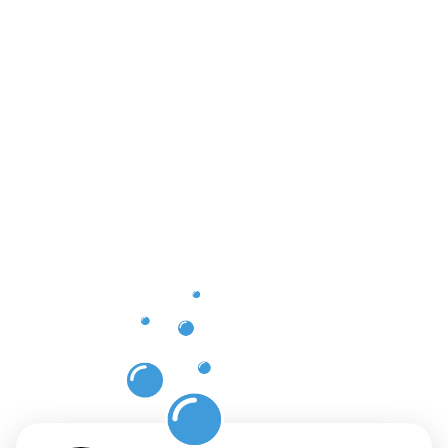
Vorteile
der
Gebäuderei
Boppard
für Ihre
Räumlichkei