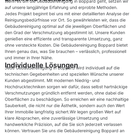
Wenn es um die Gebäudereinigung in Boppard geht, setzen wir
auf unsere langjährige Erfahrung und erprobte Methoden.
Jedes Projekt beginnt bei uns mit einer detaillierten Analyse der
Reinigungsbedürfnisse vor Ort. So gewährleisten wir, dass die
Gebäudereinigung optimal auf die jeweiligen Oberflächen und
den Grad der Verschmutzung abgestimmt ist. Unsere Kunden
genießen eine effiziente und transparente Umsetzung, ganz
ohne versteckte Kosten. Die Gebäudereinigung Boppard bietet
Ihnen genau das, was Sie brauchen – verlässlich, professionell
und immer in Ihrer Nähe.
Individuelle Lösungen
Jede Gebäudereinigung in Boppard wird individuell auf die
technischen Gegebenheiten und speziellen Wünsche unserer
Kunden abgestimmt. Mit modernen Niedrig- und
Hochdrucktechniken sorgen wir dafür, dass selbst hartnäckige
Verschmutzungen gründlich entfernt werden, ohne dabei die
Oberflächen zu beschädigen. So erreichen wir eine nachhaltige
Sauberkeit, die nicht nur die Ästhetik, sondern auch den Wert
Ihrer Immobilie langfristig sichert.Wir legen großen Wert auf
klare Absprachen, eine zuverlässige Umsetzung und
handwerkliche Präzision, auf die Sie sich jederzeit verlassen
können. Vertrauen Sie uns die Gebäudereinigung Boppard an