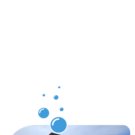
Überzeuge
Ergebnisse
und
spürbare
Vorteile
durch
unsere
Gebäuderei
in Boppard