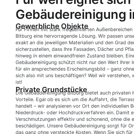
Gebäudereinigung i
Gewerbliche Objekte
Für Firmen mit stark frequentierten Außenbereichen
Bitburg eine hervorragende Lösung. Wir passen un
exakt an die jeweiligen Materialien und den Grad d
sicherzustellen, dass Ihre Fassaden, Dächer und Pfla
hinweg in einem einwandfreien Zustand bleiben. Eine
Gebäudereinigung schützt nicht nur den Wert Ihrer 
für ein ansprechendes Erscheinungsbild – ganz ohne
sich also mit uns beschäftigen? Weil wir verstehen, 
ist!
Private Grundstücke
Die Gebäudereinigung Bitburg bietet auch privaten 
Vorteile. Egal ob es sich um die Auffahrt, die Terra
handelt – wir analysieren vor Ort den individuellen 
Niederdruck- oder Hochdruckverfahren ein. Damit e
Verschmutzungen effektiv und schonend, ohne die 
beschädigen. Unsere Gebäudereinigung sorgt für Or
das ganz ohne versteckte Kosten. Wenn Sie sich für