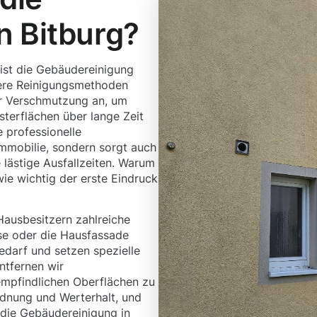
n Bitburg?
 ist die Gebäudereinigung
sere Reinigungsmethoden
er Verschmutzung an, um
sterflächen über lange Zeit
 professionelle
Immobilie, sondern sorgt auch
 lästige Ausfallzeiten. Warum
wie wichtig der erste Eindruck
Hausbesitzern zahlreiche
sse oder die Hausfassade
Bedarf und setzen spezielle
ntfernen wir
empfindlichen Oberflächen zu
dnung und Werterhalt, und
 die Gebäudereinigung in