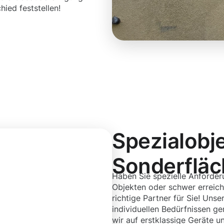
ied feststellen!
Spezialobj
Sonderflä
Haben Sie spezielle Anforder
Objekten oder schwer erreic
richtige Partner für Sie! Un
individuellen Bedürfnissen g
wir auf erstklassige Geräte u