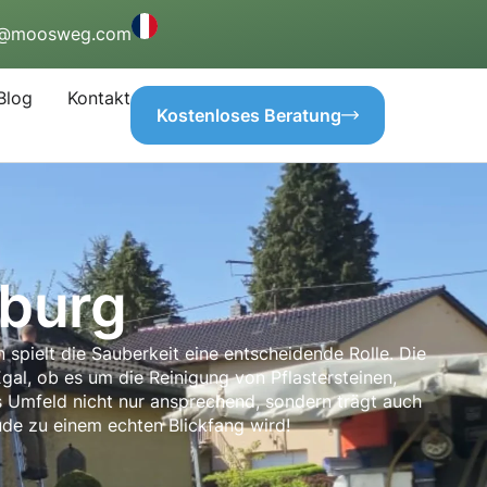
o@moosweg.com
Blog
Kontakt
Kostenloses Beratung
tburg
 spielt die Sauberkeit eine entscheidende Rolle. Die
gal, ob es um die Reinigung von Pflastersteinen,
s Umfeld nicht nur ansprechend, sondern trägt auch
ude zu einem echten Blickfang wird!