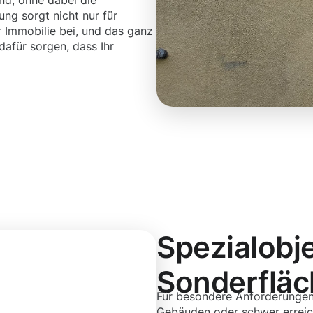
nd, ohne dabei die
ng sorgt nicht nur für
r Immobilie bei, und das ganz
afür sorgen, dass Ihr
Spezialobj
Sonderflä
Für besondere Anforderungen
Gebäuden oder schwer erreic