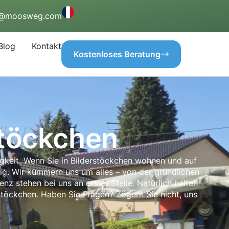
o@moosweg.com
Blog
Kontakt
Kostenloses Beratung
stöckchen
gkeit. Wenn Sie in Bilderstöckchen wohnen und auf
tig. Wir kümmern uns um alles – von der gründlichen
nz stehen bei uns an erster Stelle. Natürlich halten
rstöckchen. Haben Sie Fragen? Zögern Sie nicht, uns