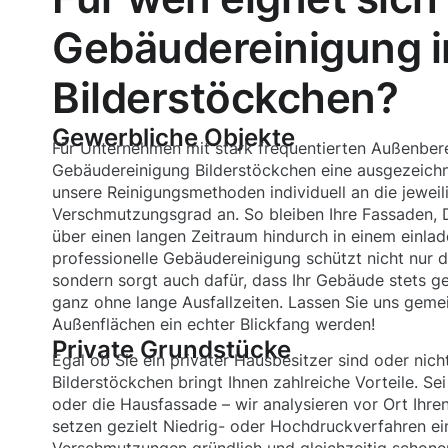
Gebäudereinigung i
Bilderstöckchen?
Gewerbliche Objekte
Für Unternehmen mit stark frequentierten Außenberei
Gebäudereinigung Bilderstöckchen eine ausgezeichn
unsere Reinigungsmethoden individuell an die jeweil
Verschmutzungsgrad an. So bleiben Ihre Fassaden, 
über einen langen Zeitraum hindurch in einem einla
professionelle Gebäudereinigung schützt nicht nur d
sondern sorgt auch dafür, dass Ihr Gebäude stets ge
ganz ohne lange Ausfallzeiten. Lassen Sie uns geme
Außenflächen ein echter Blickfang werden!
Private Grundstücke
Egal ob Sie ein privater Hausbesitzer sind oder nich
Bilderstöckchen bringt Ihnen zahlreiche Vorteile. Sei
oder die Hausfassade – wir analysieren vor Ort Ihren
setzen gezielt Niedrig- oder Hochdruckverfahren ein