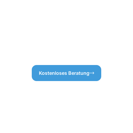
. So stellen wir sicher, dass
bewahrt und langfristig schü
t es unser Ziel, eine
Bilderstöckchen geht, sind wir
t zu entwickeln. Denn jede
nen unterschiedlich sein. Eine
in Bilderstöckchen hilft uns
n, dass eine saubere und
r Menschen erhöht, sondern
Kostenloses Beratung