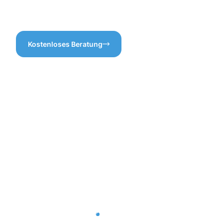
auf uns und erleben Sie den
Unterschied.
Kostenloses Beratung
Vorteile
der
Gebäuderei
Bierstadt