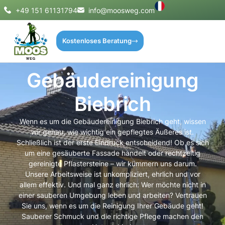
+49 151 61131794
info@moosweg.com
Kostenloses Beratung
Gebäudereinigung
Biebrich
Wenn es um die Gebäudereinigung Biebrich geht, wissen
wir genau, wie wichtig ein gepflegtes Äußeres ist.
Schließlich ist der erste Eindruck entscheidend! Ob es sich
um eine gesäuberte Fassade handelt oder rechtzeitig
gereinigte Pflastersteine – wir kümmern uns darum.
Unsere Arbeitsweise ist unkompliziert, ehrlich und vor
allem effektiv. Und mal ganz ehrlich: Wer möchte nicht in
einer sauberen Umgebung leben und arbeiten? Vertrauen
Sie uns, wenn es um die Reinigung Ihrer Gebäude geht!
Sauberer Schmuck und die richtige Pflege machen den