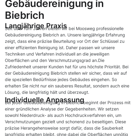
Gebäudereinigung in
Biebrich
Langjährige Praxis
Seit über fünf Jahren bieten wir bei Moosweg professionelle
Gebäudereinigung Biebrich an. Unsere langjährige Erfahrung
zeigt, dass eine präzise Beurteilung vor Ort der Schlüssel zu
einer effizienten Reinigung ist. Daher passen wir unsere
Techniken und Verfahren individuell an die jeweiligen
Oberflächen und den Verschmutzungsgrad an.Die
Zufriedenheit unserer Kunden hat für uns höchste Priorität. Bei
der Gebäudereinigung Biebrich stellen wir sicher, dass wir auf
die speziellen Bedürfnisse jedes Gebäudes eingehen. So
erhalten Sie nicht nur ein sauberes Resultat, sondern auch eine
Lösung, die langfristig hält und überzeugt.
Individuelle Anpassung
Bei jeder Gebäudereinigung in Biebrich beginnt der Prozess mit
einer gründlichen Analyse der Gegebenheiten. Wir setzen
sowohl Niederdruck- als auch Hochdruckverfahren ein, um
Verschmutzungen gezielt und schonend zu beseitigen. Diese
präzise Herangehensweise sorgt dafür, dass die Sauberkeit
langfristig erhalten bleibt, ohne dabei die Oberflächen unnötig