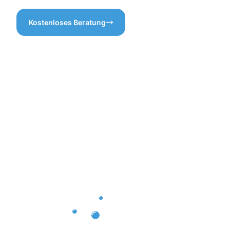
Kostenloses Beratung
Vorteile
der
Gebäuderei
Biebrich
für Ihre