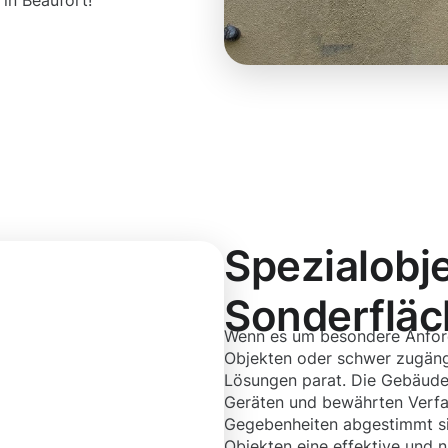
 in Beaufort!
Spezialobj
Sonderflä
Wenn es um besondere Anfor
Objekten oder schwer zugäng
Lösungen parat. Die Gebäuder
Geräten und bewährten Verfah
Gegebenheiten abgestimmt si
Objekten eine effektive und n