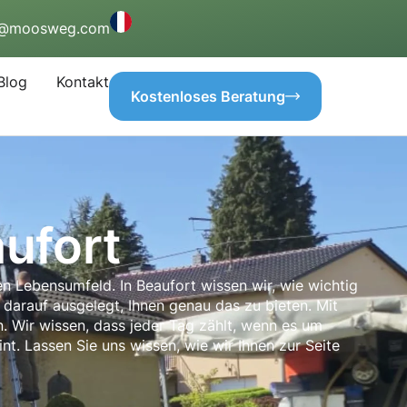
o@moosweg.com
Blog
Kontakt
Kostenloses Beratung
ufort
n Lebensumfeld. In Beaufort wissen wir, wie wichtig
d darauf ausgelegt, Ihnen genau das zu bieten. Mit
. Wir wissen, dass jeder Tag zählt, wenn es um
nt. Lassen Sie uns wissen, wie wir Ihnen zur Seite