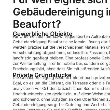
Gebäudereinigung i
Beaufort?
Gewerbliche Objekte
Für Unternehmen mit stark frequentierten Außenberei
Gebäudereinigung Beaufort eine ideale Lösung dar.
werden präzise auf die verschiedenen Materialien u
Verschmutzung abgestimmt, sodass Ihre Fassaden, D
langfristig gepflegt bleiben. Eine professionelle Ge
zur Werterhaltung Ihrer Immobilie bei, sondern sorgt
Erscheinungsbild, ohne dass Sie mit störenden Ausf
Private Grundstücke
Die Gebäudereinigung Beaufort bietet auch privaten 
Egal, ob es um die Einfahrt, die Terrasse oder die 
analysieren vor Ort den tatsächlichen Bedarf und se
Hochdrucktechniken gezielt ein. Auf diese Weise en
und schonend, ohne Schäden an den Oberflächen zu
Gebäudereinigung sorgt für Ordnung und Werterhalt