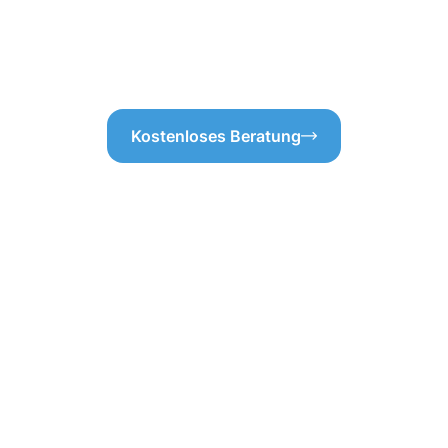
Reinigung dem Zufall überlas
Beaufort in Anspruch nehmen
Unterschied!
Kostenloses Beratung
ebäudereinigung