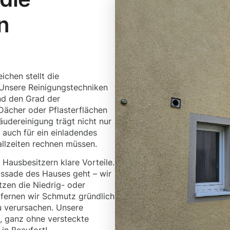
n
chen stellt die
 Unsere Reinigungstechniken
nd den Grad der
ächer oder Pflasterflächen
bäudereinigung trägt nicht nur
 auch für ein einladendes
allzeiten rechnen müssen.
Hausbesitzern klare Vorteile.
Fassade des Hauses geht – wir
tzen die Niedrig- oder
tfernen wir Schmutz gründlich
 verursachen. Unsere
, ganz ohne versteckte