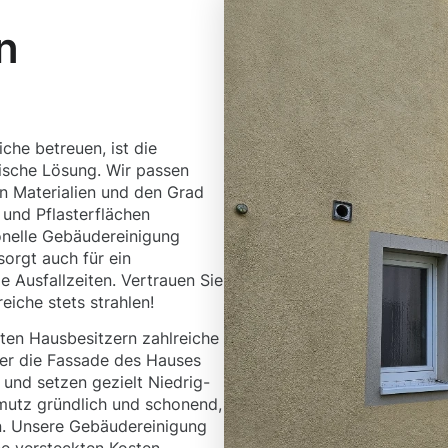
n
che betreuen, ist die
ische Lösung. Wir passen
n Materialien und den Grad
und Pflasterflächen
ionelle Gebäudereinigung
sorgt auch für ein
 Ausfallzeiten. Vertrauen Sie
iche stets strahlen!
ten Hausbesitzern zahlreiche
oder die Fassade des Hauses
 und setzen gezielt Niedrig-
mutz gründlich und schonend,
n. Unsere Gebäudereinigung