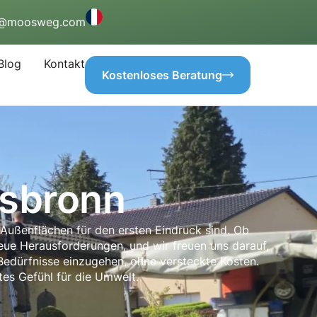
o@moosweg.com
Blog
Kontakt
Kostenloses Beratung
rsbronn
Außenflächen für den ersten Eindruck sind. Ob
neue Herausforderungen, und wir freuen uns darauf,
 Bedürfnisse einzugehen, ohne versteckte Kosten.
tes Gefühl für die Umwelt.