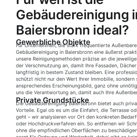
Gebäudereinigung i
Baiersbronn ideal?
Gewerbliche Objekte
Für Unternehmen, die stark frequentierte Außenberei
Gebäudereinigung in Baiersbronn eine äußerst prakt
unsere Reinigungsmethoden präzise an die jeweilige
der Verschmutzung an, damit Ihre Fassaden, Dächer 
langfristig in bestem Zustand bleiben. Eine profess
schützt nicht nur den Wert Ihrer Immobilie, sondern 
ansprechendes Erscheinungsbild, ganz ohne unnötige
uns die Verantwortung an, damit auch Ihre Außenbere
Private Grundstücke
Die Gebäudereinigung Baiersbronn bietet auch priva
Vorteile. Egal ob es um die Einfahrt, die Terrasse 
geht – wir analysieren vor Ort den konkreten Bedarf
oder Hochdruckverfahren ein. So entfernen wir Sch
ohne die empfindlichen Oberflächen zu beschädige