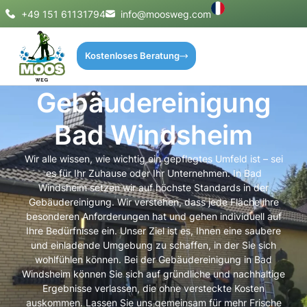
+49 151 61131794
info@moosweg.com
Kostenloses Beratung
Gebäudereinigung
Bad Windsheim
Wir alle wissen, wie wichtig ein gepflegtes Umfeld ist – sei
es für Ihr Zuhause oder Ihr Unternehmen. In Bad
Windsheim setzen wir auf höchste Standards in der
Gebäudereinigung. Wir verstehen, dass jede Fläche ihre
besonderen Anforderungen hat und gehen individuell auf
Ihre Bedürfnisse ein. Unser Ziel ist es, Ihnen eine saubere
und einladende Umgebung zu schaffen, in der Sie sich
wohlfühlen können. Bei der Gebäudereinigung in Bad
Windsheim können Sie sich auf gründliche und nachhaltige
Ergebnisse verlassen, die ohne versteckte Kosten
auskommen. Lassen Sie uns gemeinsam für mehr Frische