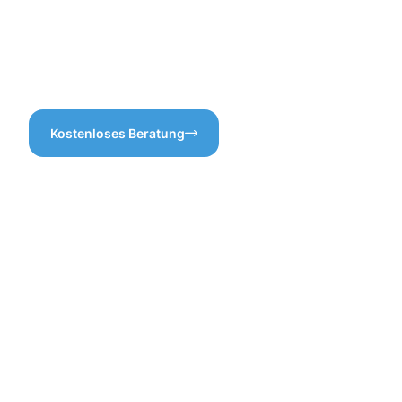
der Gebäudereinigung in Bad
Vertrauen Sie uns bei der
Windsheim zugeschnitten ist.
Gebäudereinigung in Bad
So vermeiden wir
Windsheim – wir bringen
überflüssige Arbeiten und
frischen Glanz in Ihre Räume!
sparen Kosten.
Kostenloses Beratung
Vorteile
der
Gebäuderei