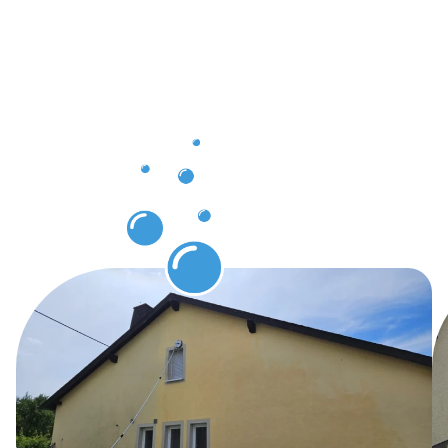
sichtbare
Vorteile
der
Gebäuderei
in Bad
Oeynhause