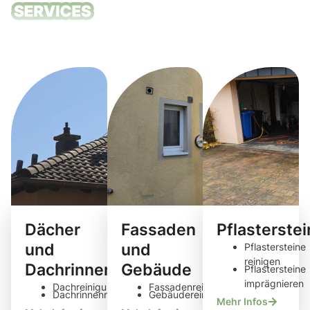
Unsere
Reinigungsdie
Dächer
Fassaden
Pflasterste
und
und
Pflastersteine
reinigen
Dachrinnen
Gebäude
Pflastersteine
imprägnieren
Dachreinigung
Fassadenreinigung
Dachrinnenreinigung
Gebäudereinigung
Mehr Infos