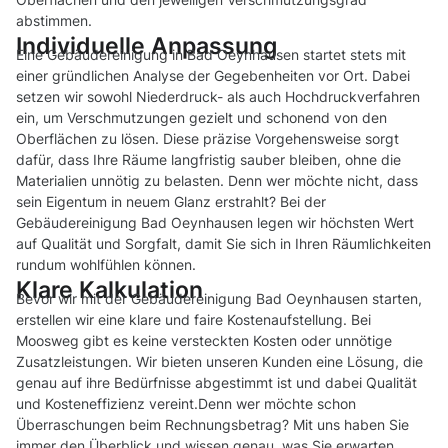
abstimmen.
Individuelle Anpassung
Eine Gebäudereinigung in Bad Oeynhausen startet stets mit
einer gründlichen Analyse der Gegebenheiten vor Ort. Dabei
setzen wir sowohl Niederdruck- als auch Hochdruckverfahren
ein, um Verschmutzungen gezielt und schonend von den
Oberflächen zu lösen. Diese präzise Vorgehensweise sorgt
dafür, dass Ihre Räume langfristig sauber bleiben, ohne die
Materialien unnötig zu belasten. Denn wer möchte nicht, dass
sein Eigentum in neuem Glanz erstrahlt? Bei der
Gebäudereinigung Bad Oeynhausen legen wir höchsten Wert
auf Qualität und Sorgfalt, damit Sie sich in Ihren Räumlichkeiten
rundum wohlfühlen können.
Klare Kalkulation
Bevor wir mit der Gebäudereinigung Bad Oeynhausen starten,
erstellen wir eine klare und faire Kostenaufstellung. Bei
Moosweg gibt es keine versteckten Kosten oder unnötige
Zusatzleistungen. Wir bieten unseren Kunden eine Lösung, die
genau auf ihre Bedürfnisse abgestimmt ist und dabei Qualität
und Kosteneffizienz vereint.Denn wer möchte schon
Überraschungen beim Rechnungsbetrag? Mit uns haben Sie
immer den Überblick und wissen genau, was Sie erwarten