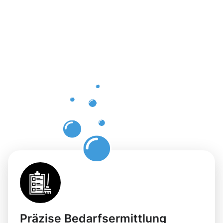
der
Gebäuderei
Bad
Oeynhause
für Ihre
Flächen
Präzise Bedarfsermittlung