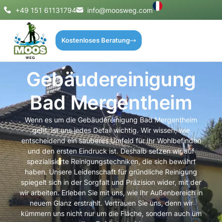
+49 151 61131794
info@moosweg.com
Kostenloses Beratung
Gebäudereinigung
Bad Mergentheim
Wenn es um die Gebäudereinigung Bad Mergentheim
geht, ist uns jedes Detail wichtig. Wir wissen, wie
entscheidend ein sauberes Umfeld für Ihr Wohlbefinden
und den ersten Eindruck ist. Deshalb setzen wir auf
spezialisierte Reinigungstechniken, die sich bewährt
haben. Unsere Leidenschaft für gründliche Reinigung
spiegelt sich in der Sorgfalt und Präzision wider, mit der
wir arbeiten. Erleben Sie mit uns, wie Ihr Außenbereich in
neuem Glanz erstrahlt. Vertrauen Sie uns, denn wir
kümmern uns nicht nur um die Fläche, sondern auch um