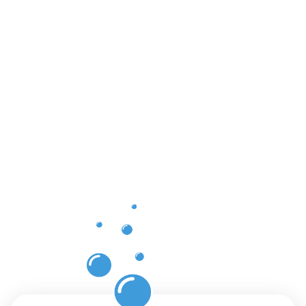
Vorteile
der
Gebäuderei
Bad
Mergenthei
für Ihre
Räume