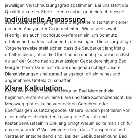
jeweiligen Verschmutzungsgrad abstimmen. Bei uns steht die
Qualität an erster Stelle – denn sauber geht einfach besser!
Individuelle Anpassung
Jede Gebäudereinigung in Bad Mergentheim startet mit einer
genauen Analyse der Gegebenheiten. Wir setzen sowohl
Niedrig- als auch Hochdruckverfahren ein, um Schmutz
effektiv und materialschonend zu beseitigen. Diese sorgfältige
Vorgehensweise stellt sicher, dass die Sauberkeit langfristig
erhalten bleibt, ohne die Oberflächen unnötig zu belasten.Bist
du auf der Suche nach zuverlässiger Gebäudereinigung Bad
Mergentheim? Dann bist du bei uns genau richtig! Unsere
Dienstleistungen sind darauf ausgelegt, dir ein reines und
angenehmes Umfeld zu schaffen.
Klare Kalkulation
Bevor wir mit der Gebäudereinigung Bad Mergentheim
beginnen, erstellen wir eine klare und faire Kostenübersicht. Bei
Moosweg gibt es keine versteckten Gebühren oder
überflüssigen Zusatzangebote. Unsere Kunden profitieren von
einer maßgeschneiderten Lösung, die Qualität und
Kostenbewusstsein in Einklang bringt.Warum sollte man sich für
uns entscheiden? Weil wir verstehen, dass Transparenz und
Vertrauen entscheidend sind. Bei der Gebäudereinigung Bad