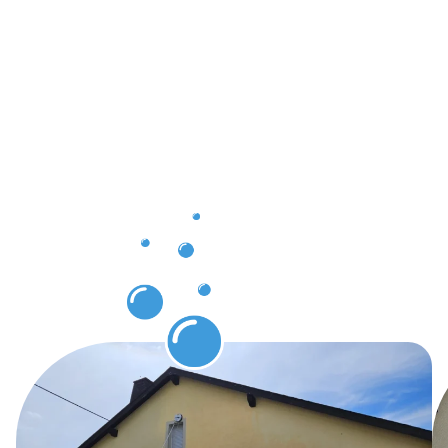
Zufriedene
Kunden
dank
professionel
Gebäuderei
Bad
Mergenthei