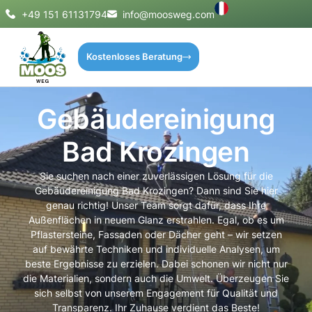
+49 151 61131794
info@moosweg.com
Kostenloses Beratung
Gebäudereinigung
Bad Krozingen
Sie suchen nach einer zuverlässigen Lösung für die
Gebäudereinigung Bad Krozingen? Dann sind Sie hier
genau richtig! Unser Team sorgt dafür, dass Ihre
Außenflächen in neuem Glanz erstrahlen. Egal, ob es um
Pflastersteine, Fassaden oder Dächer geht – wir setzen
auf bewährte Techniken und individuelle Analysen, um
beste Ergebnisse zu erzielen. Dabei schonen wir nicht nur
die Materialien, sondern auch die Umwelt. Überzeugen Sie
sich selbst von unserem Engagement für Qualität und
Transparenz. Ihr Zuhause verdient das Beste!