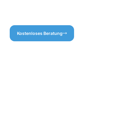
Gebäudereinigung Bad
können.
Krozingen sind, sind Sie bei
uns genau richtig!
Kostenloses Beratung
Die
Vorteile
der