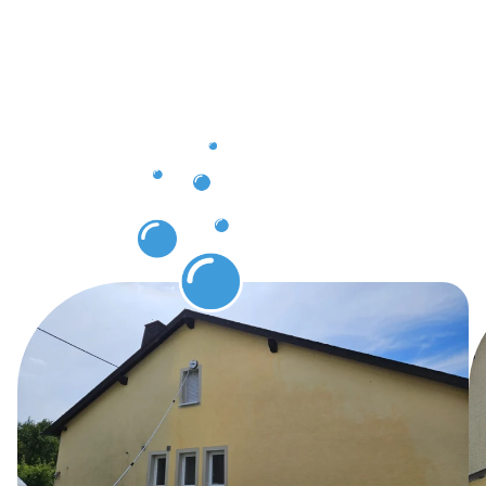
Vorteile
der
Gebäuderei
Bad
Krozingen
für Sie