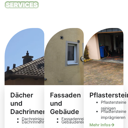
Unsere
Reinigungsdie
Dächer
Fassaden
Pflasterste
und
und
Pflastersteine
reinigen
Dachrinnen
Gebäude
Pflastersteine
imprägnieren
Dachreinigung
Fassadenreinigung
Dachrinnenreinigung
Gebäudereinigung
Mehr Infos