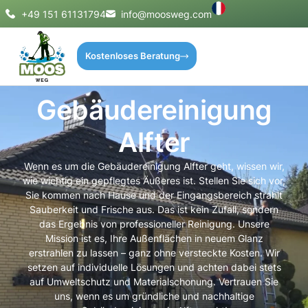
+49 151 61131794
info@moosweg.com
Kostenloses Beratung
Gebäudereinigung
Alfter
Wenn es um die Gebäudereinigung Alfter geht, wissen wir,
wie wichtig ein gepflegtes Äußeres ist. Stellen Sie sich vor,
Sie kommen nach Hause und der Eingangsbereich strahlt
Sauberkeit und Frische aus. Das ist kein Zufall, sondern
das Ergebnis von professioneller Reinigung. Unsere
Mission ist es, Ihre Außenflächen in neuem Glanz
erstrahlen zu lassen – ganz ohne versteckte Kosten. Wir
setzen auf individuelle Lösungen und achten dabei stets
auf Umweltschutz und Materialschonung. Vertrauen Sie
uns, wenn es um gründliche und nachhaltige