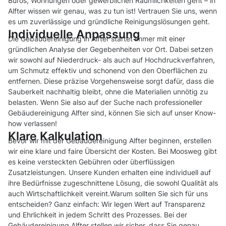
Büros, Wohnungen oder gewerblichen Räumlichkeiten geht – in
Alfter wissen wir genau, was zu tun ist! Vertrauen Sie uns, wenn
es um zuverlässige und gründliche Reinigungslösungen geht.
Individuelle Anpassung
Die Gebäudereinigung in Alfter startet immer mit einer
gründlichen Analyse der Gegebenheiten vor Ort. Dabei setzen
wir sowohl auf Niederdruck- als auch auf Hochdruckverfahren,
um Schmutz effektiv und schonend von den Oberflächen zu
entfernen. Diese präzise Vorgehensweise sorgt dafür, dass die
Sauberkeit nachhaltig bleibt, ohne die Materialien unnötig zu
belasten. Wenn Sie also auf der Suche nach professioneller
Gebäudereinigung Alfter sind, können Sie sich auf unser Know-
how verlassen!
Klare Kalkulation
Bevor wir mit der Gebäudereinigung Alfter beginnen, erstellen
wir eine klare und faire Übersicht der Kosten. Bei Moosweg gibt
es keine versteckten Gebühren oder überflüssigen
Zusatzleistungen. Unsere Kunden erhalten eine individuell auf
ihre Bedürfnisse zugeschnittene Lösung, die sowohl Qualität als
auch Wirtschaftlichkeit vereint.Warum sollten Sie sich für uns
entscheiden? Ganz einfach: Wir legen Wert auf Transparenz
und Ehrlichkeit in jedem Schritt des Prozesses. Bei der
Gebäudereinigung Alfter stellen wir sicher, dass Sie genau