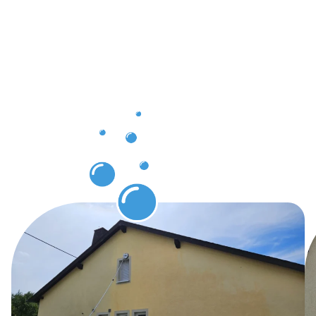
Vorteile für
unsere
Kunden in
Alfter –
Gebäuderei
Alfter.