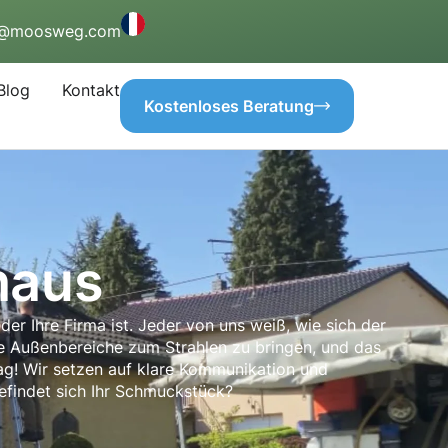
o@moosweg.com
Blog
Kontakt
Kostenloses Beratung
haus
r Ihre Firma ist. Jeder von uns weiß, wie sich der
hre Außenbereiche zum Strahlen zu bringen, und das
Tag! Wir setzen auf klare Kommunikation und
findet sich Ihr Schmuckstück?