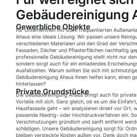
Gebäudereinigung 
Gewerbliche Objekte
Für Unternehmen mit stark frequentierten Außenanl
Ahaus eine ideale Lösung. Wir passen unsere Reini
verschiedenen Materialen und den Grad der Verschm
Fassaden, Dächer und Pflasterflächen nachhaltig ge
professionelle Gebäudereinigung stellt nicht nur den
sondern sorgt auch für ein einladendes Erscheinung
Ausfallzeiten. Warum sollten Sie sich mit schmutzig
Gebäudereinigung Ahaus Ihnen helfen kann, einen g
hinterlassen?
Private Grundstücke
Die Gebäudereinigung Ahaus bringt auch für private
Vorteile mit sich. Ganz gleich, ob es um die Einfahrt
Hausfassade geht – wir analysieren direkt vor Ort, w
passende Niedrig- oder Hochdruckverfahren ein. So 
Verschmutzungen gründlich und sanft entfernt werd
schädigen. Unsere Gebäudereinigung sorgt für Ordn
bleiben versteckte Kosten außen vor. Denk doch mal