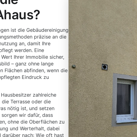
Ahaus?
agen ist die Gebäudereinigung
gungsmethoden präzise an die
utzung an, damit Ihre
pflegt werden. Eine
 Wert Ihrer Immobilie sicher,
sbild – ganz ohne lange
en Flächen abfinden, wenn die
epflegten Eindruck zu
 Hausbesitzer zahlreiche
, die Terrasse oder die
as nötig ist, und setzen
sorgen wir dafür, dass
en, ohne die Oberflächen zu
ung und Werterhalt, dabei
 darüber nach: Wie oft hast