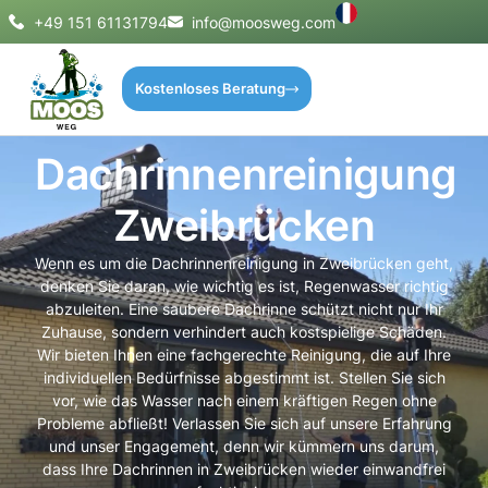
+49 151 61131794
info@moosweg.com
Kostenloses Beratung
Dachrinnenreinigung
Zweibrücken
Wenn es um die Dachrinnenreinigung in Zweibrücken geht,
denken Sie daran, wie wichtig es ist, Regenwasser richtig
abzuleiten. Eine saubere Dachrinne schützt nicht nur Ihr
Zuhause, sondern verhindert auch kostspielige Schäden.
Wir bieten Ihnen eine fachgerechte Reinigung, die auf Ihre
individuellen Bedürfnisse abgestimmt ist. Stellen Sie sich
vor, wie das Wasser nach einem kräftigen Regen ohne
Probleme abfließt! Verlassen Sie sich auf unsere Erfahrung
und unser Engagement, denn wir kümmern uns darum,
dass Ihre Dachrinnen in Zweibrücken wieder einwandfrei