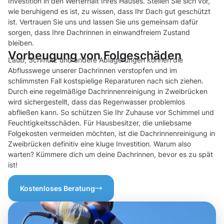
Investition in den Werterhalt Ihres Hauses. Stellen Sie sich vor,
wie beruhigend es ist, zu wissen, dass Ihr Dach gut geschützt
ist. Vertrauen Sie uns und lassen Sie uns gemeinsam dafür
sorgen, dass Ihre Dachrinnen in einwandfreiem Zustand
bleiben.
Vorbeugung von Folgeschäden
Laub, Schmutz und andere Ablagerungen können die
Abflusswege unserer Dachrinnen verstopfen und im
schlimmsten Fall kostspielige Reparaturen nach sich ziehen.
Durch eine regelmäßige Dachrinnenreinigung in Zweibrücken
wird sichergestellt, dass das Regenwasser problemlos
abfließen kann. So schützen Sie Ihr Zuhause vor Schimmel und
Feuchtigkeitsschäden. Für Hausbesitzer, die unliebsame
Folgekosten vermeiden möchten, ist die Dachrinnenreinigung in
Zweibrücken definitiv eine kluge Investition. Warum also
warten? Kümmere dich um deine Dachrinnen, bevor es zu spät
ist!
Kostenloses Beratung