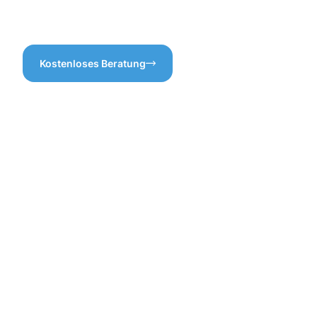
dass Ihre Dachrinnen immer
in Top-Zustand sind!
Kostenloses Beratung
Die
Vorteile
einer
professione