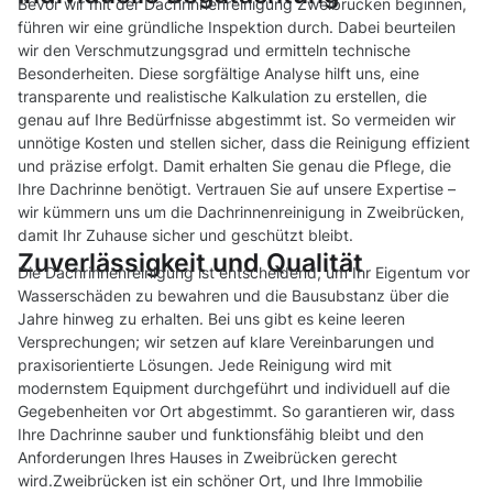
Bevor wir mit der Dachrinnenreinigung Zweibrücken beginnen,
führen wir eine gründliche Inspektion durch. Dabei beurteilen
wir den Verschmutzungsgrad und ermitteln technische
Besonderheiten. Diese sorgfältige Analyse hilft uns, eine
transparente und realistische Kalkulation zu erstellen, die
genau auf Ihre Bedürfnisse abgestimmt ist. So vermeiden wir
unnötige Kosten und stellen sicher, dass die Reinigung effizient
und präzise erfolgt. Damit erhalten Sie genau die Pflege, die
Ihre Dachrinne benötigt. Vertrauen Sie auf unsere Expertise –
wir kümmern uns um die Dachrinnenreinigung in Zweibrücken,
damit Ihr Zuhause sicher und geschützt bleibt.
Zuverlässigkeit und Qualität
Die Dachrinnenreinigung ist entscheidend, um Ihr Eigentum vor
Wasserschäden zu bewahren und die Bausubstanz über die
Jahre hinweg zu erhalten. Bei uns gibt es keine leeren
Versprechungen; wir setzen auf klare Vereinbarungen und
praxisorientierte Lösungen. Jede Reinigung wird mit
modernstem Equipment durchgeführt und individuell auf die
Gegebenheiten vor Ort abgestimmt. So garantieren wir, dass
Ihre Dachrinne sauber und funktionsfähig bleibt und den
Anforderungen Ihres Hauses in Zweibrücken gerecht
wird.Zweibrücken ist ein schöner Ort, und Ihre Immobilie