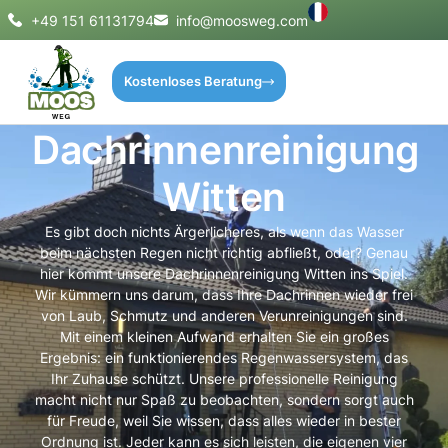
+49 151 61131794
info@moosweg.com
Kostenloses Beratung
Dachrinnenreinigung
Witten
Es gibt doch nichts Ärgerlicheres, als wenn das Wasser
beim nächsten Regen nicht richtig abfließt, oder? Genau
hier kommt unsere Dachrinnenreinigung Witten ins Spiel.
Wir kümmern uns darum, dass Ihre Dachrinnen wieder frei
von Laub, Schmutz und anderen Verunreinigungen sind.
Mit einem kleinen Aufwand erhalten Sie ein großes
Ergebnis: ein funktionierendes Regenwassersystem, das
Ihr Zuhause schützt. Unsere professionelle Reinigung
macht nicht nur Spaß zu beobachten, sondern sorgt auch
für Freude, weil Sie wissen, dass alles wieder in bester
Ordnung ist. Jeder kann es sich leisten, die eigenen vier