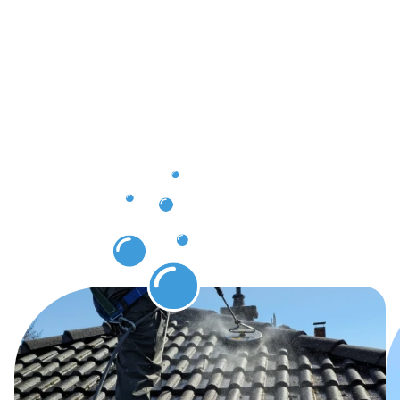
Saubere
Ergebnisse
dank
unserer
Dachrinnenr
Witten