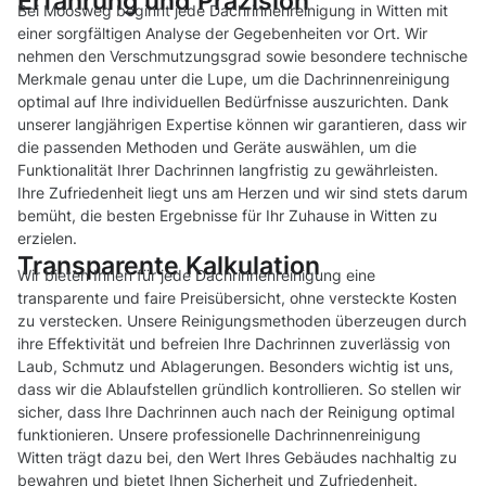
Erfahrung und Präzision
Bei Moosweg beginnt jede Dachrinnenreinigung in Witten mit
einer sorgfältigen Analyse der Gegebenheiten vor Ort. Wir
nehmen den Verschmutzungsgrad sowie besondere technische
Merkmale genau unter die Lupe, um die Dachrinnenreinigung
optimal auf Ihre individuellen Bedürfnisse auszurichten. Dank
unserer langjährigen Expertise können wir garantieren, dass wir
die passenden Methoden und Geräte auswählen, um die
Funktionalität Ihrer Dachrinnen langfristig zu gewährleisten.
Ihre Zufriedenheit liegt uns am Herzen und wir sind stets darum
bemüht, die besten Ergebnisse für Ihr Zuhause in Witten zu
erzielen.
Transparente Kalkulation
Wir bieten Ihnen für jede Dachrinnenreinigung eine
transparente und faire Preisübersicht, ohne versteckte Kosten
zu verstecken. Unsere Reinigungsmethoden überzeugen durch
ihre Effektivität und befreien Ihre Dachrinnen zuverlässig von
Laub, Schmutz und Ablagerungen. Besonders wichtig ist uns,
dass wir die Ablaufstellen gründlich kontrollieren. So stellen wir
sicher, dass Ihre Dachrinnen auch nach der Reinigung optimal
funktionieren. Unsere professionelle Dachrinnenreinigung
Witten trägt dazu bei, den Wert Ihres Gebäudes nachhaltig zu
bewahren und bietet Ihnen Sicherheit und Zufriedenheit.