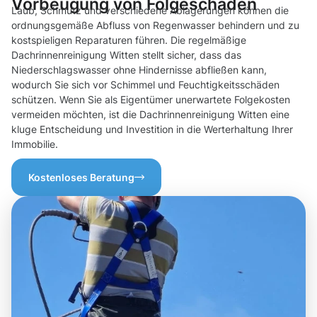
Vorbeugung von Folgeschäden
Laub, Schmutz und verschiedene Ablagerungen können die
ordnungsgemäße Abfluss von Regenwasser behindern und zu
kostspieligen Reparaturen führen. Die regelmäßige
Dachrinnenreinigung Witten stellt sicher, dass das
Niederschlagswasser ohne Hindernisse abfließen kann,
wodurch Sie sich vor Schimmel und Feuchtigkeitsschäden
schützen. Wenn Sie als Eigentümer unerwartete Folgekosten
vermeiden möchten, ist die Dachrinnenreinigung Witten eine
kluge Entscheidung und Investition in die Werterhaltung Ihrer
Immobilie.
Kostenloses Beratung