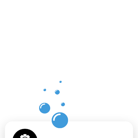
Vorteile
einer
professione
Dachrinnenr
in Witten
mit
Moosweg