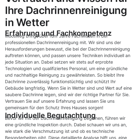
Ihre Dachrinnenreinigung
in Wetter
Erfahrung und Fachkompetenz
Moosweg bringt über fünf Jahre Fachwissen in der
professionellen Dachrinnenreinigung mit. Wir sind uns der
Herausforderungen bewusst, die bei der Dachrinnenreinigung
auftreten können, und passen unsere Techniken individuell an
jede Situation an. Dabei setzen wir stets auf erprobte
Technologien und qualifiziertes Personal, um eine gründliche
und nachhaltige Reinigung zu gewährleisten. So bleibt Ihre
Dachrinne zuverlässig funktionstüchtig und schützt Ihr
Gebäude langfristig. Wenn Sie in Wetter sind und Wert auf eine
saubere Dachrinne legen, sind wir der richtige Partner für Sie.
Vertrauen Sie auf unsere Erfahrung und lassen Sie uns
gemeinsam für den Schutz Ihres Hauses sorgen!
Individuelle Begutachtung
Bevor wir mit der Dachrinnenreinigung beginnen, führen wir
eine gründliche Inspektion durch. Dabei schauen wir uns an,
wie stark die Verschmutzung ist und ob es technische
Besonderheiten gibt. Diese detaillierte Analyse hilft uns, eine