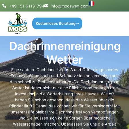
+49 151 61131794
info@moosweg.com
Kostenloses Beratung
Dachrinnenreinigung
Wetter
Eine saubere Dachrinne ist das A und O für ein gesundes
Zuhause. Wenn Laub und Schmutz sich ansammeln, kann
das schnell zu Problemen führen. Die Dachrinnenreinigung
Wetter ist daher nicht nur eine Pflicht, sondern auch eine
Investition in die Werterhaltung Ihres Hauses. Wie oft
haben Sie schon gesehen, dass das Wasser über die
Ränder läuft? Genau das können wir für Sie verhindern! Mit
unserer Hilfe bleibt Ihre Dachrinne frei von Verstopfungen
und Sie müssen sich keine Sorgen über mögliche
Wasserschäden machen. Überlassen Sie uns die Arbeit