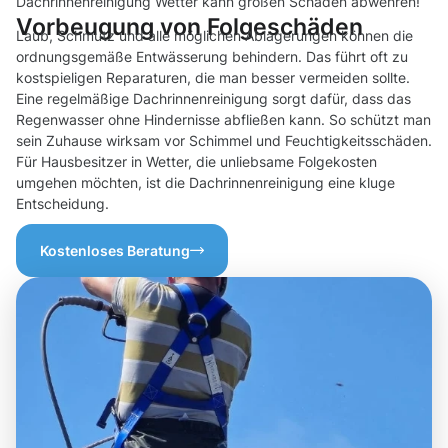
Dachrinnenreinigung Wetter kann großen Schaden abwehren!
Vorbeugung von Folgeschäden
Laub, Schmutz und alle möglichen Ablagerungen können die
ordnungsgemäße Entwässerung behindern. Das führt oft zu
kostspieligen Reparaturen, die man besser vermeiden sollte.
Eine regelmäßige Dachrinnenreinigung sorgt dafür, dass das
Regenwasser ohne Hindernisse abfließen kann. So schützt man
sein Zuhause wirksam vor Schimmel und Feuchtigkeitsschäden.
Für Hausbesitzer in Wetter, die unliebsame Folgekosten
umgehen möchten, ist die Dachrinnenreinigung eine kluge
Entscheidung.
Kostenloses Beratung