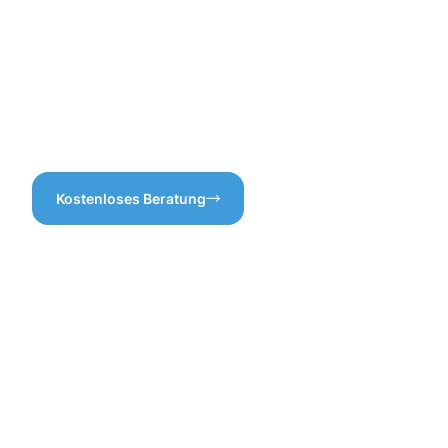
und lassen Sie uns dafür
wird. Denn wer möchte
sorgen, dass Ihr Zuhause
schon unangenehme
optimal geschützt ist.
Überraschungen? Vertrauen
Sie uns bei der
Dachrinnenreinigung Wetter
– wir haben stets ein offenes
Ohr für Ihre Anliegen!
Kostenloses Beratung
Die
Vorteile