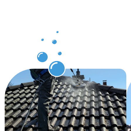
nach der
Dachrinnenr
Wermelskir
genießen
können