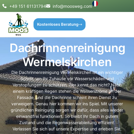
+49 151 61131794
info@moosweg.com
Kostenloses Beratung
Dachrinnenreinigung
Wermelskirchen
Die Dachrinnenreinigung Wermelskirchen ist ein wichtiger
Schritt, um Ihr Zuhause vor Wasserschäden und
Verstopfungen zu schützen. Wer kennt das nicht? Nach
einem kräftigen Regen stehen die Wasserströme an der
Fassade, und die Dachrinne scheint ihren Dienst zu
verweigern. Genau hier kommen wir ins Spiel. Mit unserer
gründlichen Reinigung sorgen wir dafür, dass alles wieder
einwandfrei funktioniert. So bleibt Ihr Dach in gutem
Zustand und die Regenwasserableitung effizient.
Verlassen Sie sich auf unsere Expertise und erleben Sie,