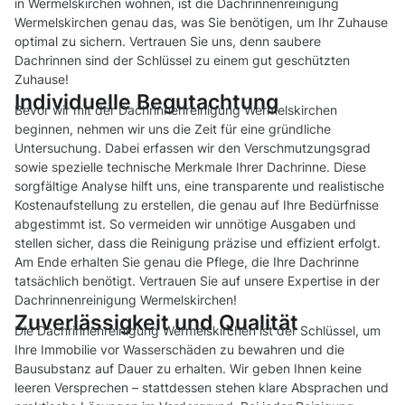
in Wermelskirchen wohnen, ist die Dachrinnenreinigung
Wermelskirchen genau das, was Sie benötigen, um Ihr Zuhause
optimal zu sichern. Vertrauen Sie uns, denn saubere
Dachrinnen sind der Schlüssel zu einem gut geschützten
Zuhause!
Individuelle Begutachtung
Bevor wir mit der Dachrinnenreinigung Wermelskirchen
beginnen, nehmen wir uns die Zeit für eine gründliche
Untersuchung. Dabei erfassen wir den Verschmutzungsgrad
sowie spezielle technische Merkmale Ihrer Dachrinne. Diese
sorgfältige Analyse hilft uns, eine transparente und realistische
Kostenaufstellung zu erstellen, die genau auf Ihre Bedürfnisse
abgestimmt ist. So vermeiden wir unnötige Ausgaben und
stellen sicher, dass die Reinigung präzise und effizient erfolgt.
Am Ende erhalten Sie genau die Pflege, die Ihre Dachrinne
tatsächlich benötigt. Vertrauen Sie auf unsere Expertise in der
Dachrinnenreinigung Wermelskirchen!
Zuverlässigkeit und Qualität
Die Dachrinnenreinigung Wermelskirchen ist der Schlüssel, um
Ihre Immobilie vor Wasserschäden zu bewahren und die
Bausubstanz auf Dauer zu erhalten. Wir geben Ihnen keine
leeren Versprechen – stattdessen stehen klare Absprachen und