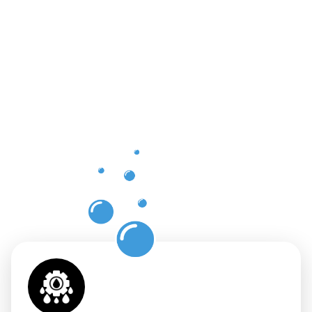
Vorteile
einer
professione
Dachrinnenr
Wermelskir
mit
Moosweg