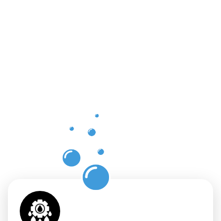
Vorteile
einer
professione
Dachrinnenr
in Warken