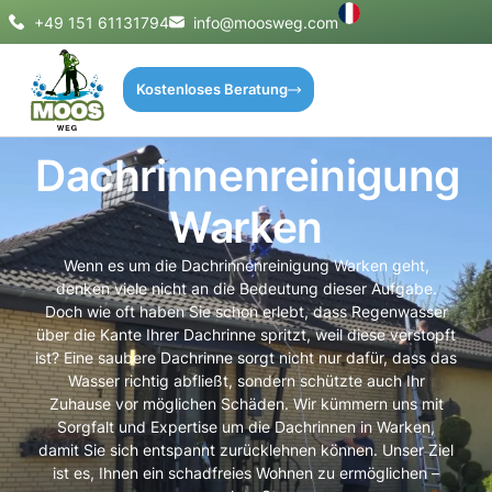
+49 151 61131794
info@moosweg.com
Kostenloses Beratung
Dachrinnenreinigung
Warken
Wenn es um die Dachrinnenreinigung Warken geht,
denken viele nicht an die Bedeutung dieser Aufgabe.
Doch wie oft haben Sie schon erlebt, dass Regenwasser
über die Kante Ihrer Dachrinne spritzt, weil diese verstopft
ist? Eine saubere Dachrinne sorgt nicht nur dafür, dass das
Wasser richtig abfließt, sondern schützte auch Ihr
Zuhause vor möglichen Schäden. Wir kümmern uns mit
Sorgfalt und Expertise um die Dachrinnen in Warken,
damit Sie sich entspannt zurücklehnen können. Unser Ziel
ist es, Ihnen ein schadfreies Wohnen zu ermöglichen –