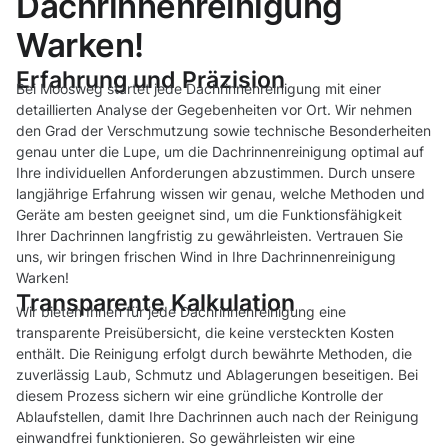
Dachrinnenreinigung
Warken!
Erfahrung und Präzision
Bei Moosweg startet jede Dachrinnenreinigung mit einer
detaillierten Analyse der Gegebenheiten vor Ort. Wir nehmen
den Grad der Verschmutzung sowie technische Besonderheiten
genau unter die Lupe, um die Dachrinnenreinigung optimal auf
Ihre individuellen Anforderungen abzustimmen. Durch unsere
langjährige Erfahrung wissen wir genau, welche Methoden und
Geräte am besten geeignet sind, um die Funktionsfähigkeit
Ihrer Dachrinnen langfristig zu gewährleisten. Vertrauen Sie
uns, wir bringen frischen Wind in Ihre Dachrinnenreinigung
Warken!
Transparente Kalkulation
Wir bieten Ihnen für jede Dachrinnenreinigung eine
transparente Preisübersicht, die keine versteckten Kosten
enthält. Die Reinigung erfolgt durch bewährte Methoden, die
zuverlässig Laub, Schmutz und Ablagerungen beseitigen. Bei
diesem Prozess sichern wir eine gründliche Kontrolle der
Ablaufstellen, damit Ihre Dachrinnen auch nach der Reinigung
einwandfrei funktionieren. So gewährleisten wir eine