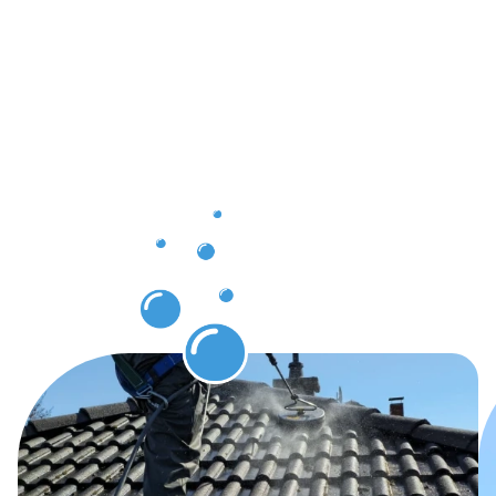
Ergebnisse,
die bei der
Dachrinnenr
Warken für
Sie
sichtbar
werden.