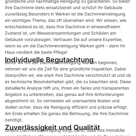
gründliche und nachhaltige Reinigung zu garantieren. So bleibt
Ihre Dachrinne stets einsatzbereit und schützt Ihr Gebäude
zuverlässig.Besonders in Warken ist die Dachrinnenreinigung
ein wichtiges Thema, das oft übersehen wird. Wir wissen, wie
entscheidend es ist, dass Ihre Dachrinne in einwandfreiem
Zustand ist, um Wasseransammlungen und Schäden am
Gebäude vorzubeugen. Vertrauen Sie auf unsere Expertise,
wenn es um die Dachrinnenreinigung Warken geht – denn Ihr
Haus verdient die beste Pflege!
Individuelle Begutachtung
Bevor wir mit der Dachrinnenreinigung Warken beginnen,
nehmen wir uns die Zeit für eine gründliche Inspektion. Dabei
überprüfen wir, wie stark Ihre Dachrinne verschmutzt ist und ob
es technische Besonderheiten gibt, die zu beachten sind. Diese
detaillierte Analyse hilft uns, Ihnen ein faires und transparentes
Angebot zu unterbreiten, das genau auf Ihre Anforderungen
abgestimmt ist. So vermeiden wir unerwartete Kosten und
stellen sicher, dass die Reinigung effizient und präzise erfolgt.
Am Ende erhalten Sie genau die Betreuung, die Ihre Dachrinne
benötigt.
Zuverlässigkeit und Qualität
Unsere Dachrinnenreinigung sorgt dafür, dass Ihre Immobilie