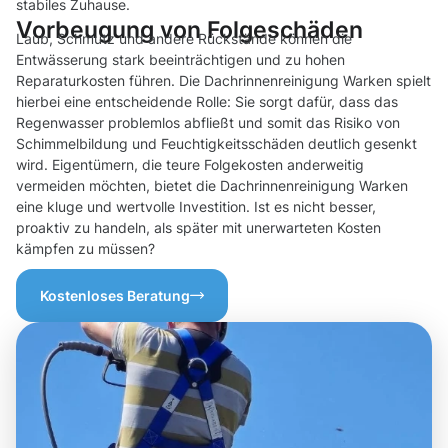
stabiles Zuhause.
Vorbeugung von Folgeschäden
Laub, Schmutz und andere Rückstände können die
Entwässerung stark beeinträchtigen und zu hohen
Reparaturkosten führen. Die Dachrinnenreinigung Warken spielt
hierbei eine entscheidende Rolle: Sie sorgt dafür, dass das
Regenwasser problemlos abfließt und somit das Risiko von
Schimmelbildung und Feuchtigkeitsschäden deutlich gesenkt
wird. Eigentümern, die teure Folgekosten anderweitig
vermeiden möchten, bietet die Dachrinnenreinigung Warken
eine kluge und wertvolle Investition. Ist es nicht besser,
proaktiv zu handeln, als später mit unerwarteten Kosten
kämpfen zu müssen?
Kostenloses Beratung