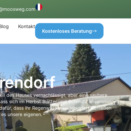
o@moosweg.com
Blog
Kontakt
Kostenloses Beratung
rendorf
Teil des Hauses vernachlässigt, aber eine saubere
ass sich im Herbst Blätter und Schmutz ansammeln
 dafür, dass Ihr Regenwasser ungehindert abfließen
 es unsere eigenen.