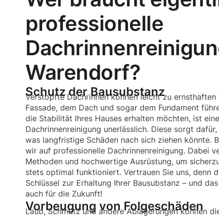
professionelle
Dachrinnenreinigun
Warendorf?
Schutz der Bausubstanz
Verstopfte Dachrinnen können leicht zu ernsthafte
Fassade, dem Dach und sogar dem Fundament führe
die Stabilität Ihres Hauses erhalten möchten, ist ei
Dachrinnenreinigung unerlässlich. Diese sorgt dafür,
was langfristige Schäden nach sich ziehen könnte. 
wir auf professionelle Dachrinnenreinigung. Dabei 
Methoden und hochwertige Ausrüstung, um sicherzus
stets optimal funktioniert. Vertrauen Sie uns, denn di
Schlüssel zur Erhaltung Ihrer Bausubstanz – und das 
auch für die Zukunft!
Vorbeugung von Folgeschäden
Laub, Schmutz und andere Ablagerungen können die