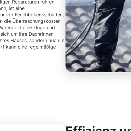
ligen Reparaturen führen.
n, ist eine
nur vor Feuchtigkeitsschäden,
r, die Überraschungskosten
Warendorf eine kluge und
e sich um Ihre Dachrinnen
 Ihres Hauses, sondern auch in
orf kann eine regelmäßige
Effizienz u