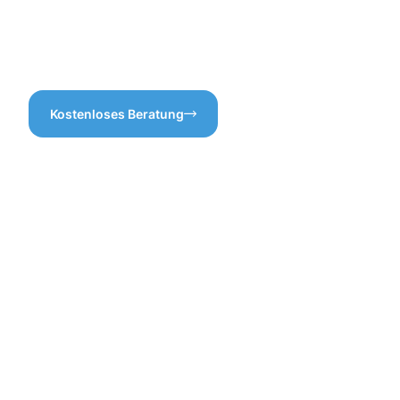
abfließen kann. Vertrauen Sie
wichtig!
auf unsere Expertise, damit
Ihre Dachrinne stets in Top-
Zustand bleibt.
Kostenloses Beratung
Die
Vorteile
einer