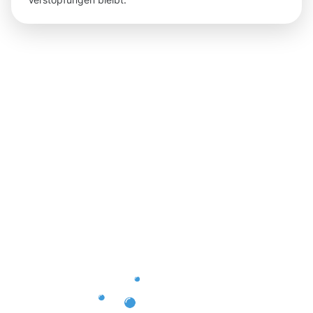
Ergebnisse,
die Sie
nach der
Dachrinnenr
in Waltrop