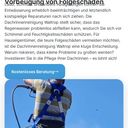
Vorbeugung von Folgeschäden
Laub, Schmutz und andere Ablagerungen können die
Entwässerung erheblich beeinträchtigen und letztendlich
kostspielige Reparaturen nach sich ziehen. Die
Dachrinnenreinigung Waltrop stellt sicher, dass das
Regenwasser problemlos abfließen kann, wodurch Sie sich vor
Schimmel und Feuchtigkeitsschäden schützen. Für
Hauseigentümer, die teure Folgeschäden vermeiden möchten,
ist die Dachrinnenreinigung Waltrop eine kluge Entscheidung.
Warum riskieren, dass kleine Probleme zu großen werden?
Investieren Sie in die Pflege Ihrer Dachrinnen – es lohnt sich!
Kostenloses Beratung