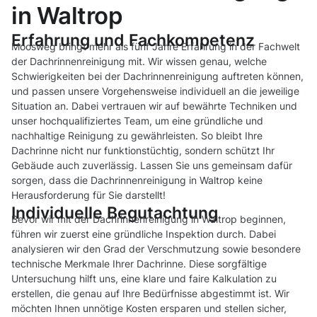
in Waltrop
Erfahrung und Fachkompetenz
Moosweg bringt mehr als fünf Jahre Erfahrung in der Fachwelt
der Dachrinnenreinigung mit. Wir wissen genau, welche
Schwierigkeiten bei der Dachrinnenreinigung auftreten können,
und passen unsere Vorgehensweise individuell an die jeweilige
Situation an. Dabei vertrauen wir auf bewährte Techniken und
unser hochqualifiziertes Team, um eine gründliche und
nachhaltige Reinigung zu gewährleisten. So bleibt Ihre
Dachrinne nicht nur funktionstüchtig, sondern schützt Ihr
Gebäude auch zuverlässig. Lassen Sie uns gemeinsam dafür
sorgen, dass die Dachrinnenreinigung in Waltrop keine
Herausforderung für Sie darstellt!
Individuelle Begutachtung
Bevor wir mit der Dachrinnenreinigung in Waltrop beginnen,
führen wir zuerst eine gründliche Inspektion durch. Dabei
analysieren wir den Grad der Verschmutzung sowie besondere
technische Merkmale Ihrer Dachrinne. Diese sorgfältige
Untersuchung hilft uns, eine klare und faire Kalkulation zu
erstellen, die genau auf Ihre Bedürfnisse abgestimmt ist. Wir
möchten Ihnen unnötige Kosten ersparen und stellen sicher,