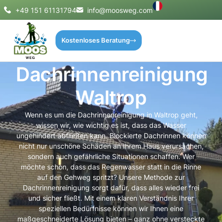
+49 151 61131794
info@moosweg.com
Kostenloses Beratung
Dachrinnenreinigung
Waltrop
Wenn es um die Dachrinnenreinigung in Waltrop geht,
wissen wir, wie wichtig es ist, dass das Wasser
ungehindert abfließen kann. Blockierte Dachrinnen können
nicht nur unschöne Schäden an Ihrem Haus verursachen,
sondern auch gefährliche Situationen schaffen. Wer
möchte schon, dass das Regenwasser statt in die Rinne
auf den Gehweg spritzt? Unsere Methode zur
Dachrinnenreinigung sorgt dafür, dass alles wieder frei
und sicher fließt. Mit einem klaren Verständnis Ihrer
speziellen Bedürfnisse können wir Ihnen eine
maßgeschneiderte Lösung bieten – ganz ohne versteckte