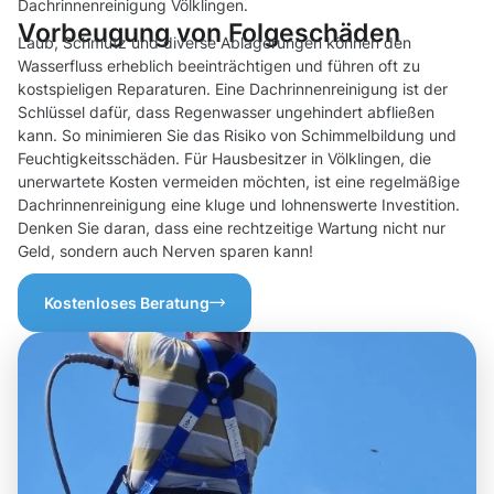
Dachrinnenreinigung Völklingen.
Vorbeugung von Folgeschäden
Laub, Schmutz und diverse Ablagerungen können den
Wasserfluss erheblich beeinträchtigen und führen oft zu
kostspieligen Reparaturen. Eine Dachrinnenreinigung ist der
Schlüssel dafür, dass Regenwasser ungehindert abfließen
kann. So minimieren Sie das Risiko von Schimmelbildung und
Feuchtigkeitsschäden. Für Hausbesitzer in Völklingen, die
unerwartete Kosten vermeiden möchten, ist eine regelmäßige
Dachrinnenreinigung eine kluge und lohnenswerte Investition.
Denken Sie daran, dass eine rechtzeitige Wartung nicht nur
Geld, sondern auch Nerven sparen kann!
Kostenloses Beratung