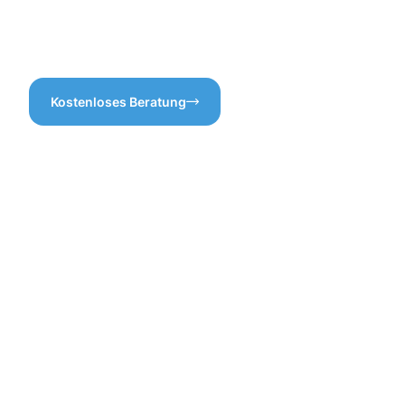
die Sorgenfreiheit einer
ordnungsgemäßen
Entwässerung.
Kostenloses Beratung
Vorteile
einer
professione