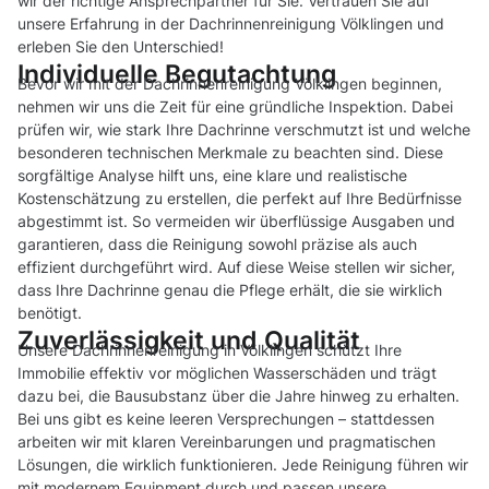
wir der richtige Ansprechpartner für Sie. Vertrauen Sie auf
unsere Erfahrung in der Dachrinnenreinigung Völklingen und
erleben Sie den Unterschied!
Individuelle Begutachtung
Bevor wir mit der Dachrinnenreinigung Völklingen beginnen,
nehmen wir uns die Zeit für eine gründliche Inspektion. Dabei
prüfen wir, wie stark Ihre Dachrinne verschmutzt ist und welche
besonderen technischen Merkmale zu beachten sind. Diese
sorgfältige Analyse hilft uns, eine klare und realistische
Kostenschätzung zu erstellen, die perfekt auf Ihre Bedürfnisse
abgestimmt ist. So vermeiden wir überflüssige Ausgaben und
garantieren, dass die Reinigung sowohl präzise als auch
effizient durchgeführt wird. Auf diese Weise stellen wir sicher,
dass Ihre Dachrinne genau die Pflege erhält, die sie wirklich
benötigt.
Zuverlässigkeit und Qualität
Unsere Dachrinnenreinigung in Völklingen schützt Ihre
Immobilie effektiv vor möglichen Wasserschäden und trägt
dazu bei, die Bausubstanz über die Jahre hinweg zu erhalten.
Bei uns gibt es keine leeren Versprechungen – stattdessen
arbeiten wir mit klaren Vereinbarungen und pragmatischen
Lösungen, die wirklich funktionieren. Jede Reinigung führen wir
mit modernem Equipment durch und passen unsere