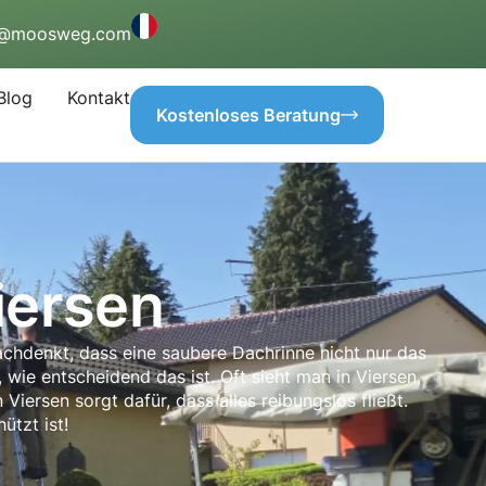
o@moosweg.com
Blog
Kontakt
Kostenloses Beratung
iersen
chdenkt, dass eine saubere Dachrinne nicht nur das
wie entscheidend das ist. Oft sieht man in Viersen,
ersen sorgt dafür, dass alles reibungslos fließt.
ützt ist!