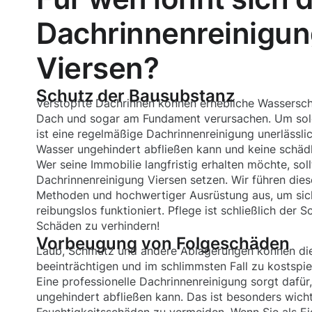
Dachrinnenreinigun
Viersen?
Schutz der Bausubstanz
Verstopfte Dachrinnen können erhebliche Wassersc
Dach und sogar am Fundament verursachen. Um sol
ist eine regelmäßige Dachrinnenreinigung unerlässlic
Wasser ungehindert abfließen kann und keine schädl
Wer seine Immobilie langfristig erhalten möchte, soll
Dachrinnenreinigung Viersen setzen. Wir führen die
Methoden und hochwertiger Ausrüstung aus, um siche
reibungslos funktioniert. Pflege ist schließlich der 
Schäden zu verhindern!
Vorbeugung von Folgeschäden
Laub, Schmutz und andere Ablagerungen können die
beeinträchtigen und im schlimmsten Fall zu kostspie
Eine professionelle Dachrinnenreinigung sorgt dafü
ungehindert abfließen kann. Das ist besonders wic