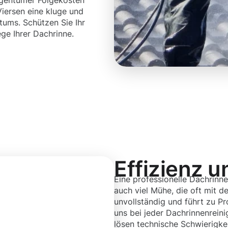
igentümer Folgekosten
Viersen eine kluge und
ntums. Schützen Sie Ihr
ege Ihrer Dachrinne.
Effizienz u
Eine professionelle Dachrinne
auch viel Mühe, die oft mit d
unvollständig und führt zu 
uns bei jeder Dachrinnenrein
lösen technische Schwierigkei