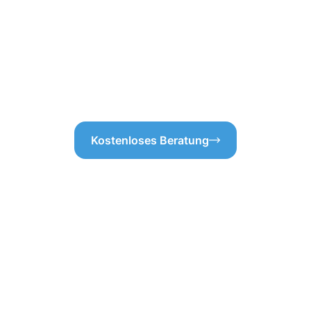
rinnenreinigung in Viersen
garantieren wir, dass Ihre Da
hrleisten. Wenn wir uns um
langfristig zuverlässig arbeit
s wir alles im Blick haben.
Dachrinnenreinigung in Viers
Dachrinnenreinigung in Vierse
können Sie sich entspannt z
mögliche Wasseransammlung
Kostenloses Beratung