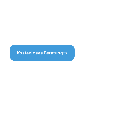
ist wichtig, regelmäßig die
Zusatzleistungen planen
Dachrinnenreinigung in Ulm
können. Wenn es um die
durchzuführen, um spätere
Dachrinnenreinigung in Ulm
Probleme zu vermeiden und
geht, sind wir Ihr
den Wert Ihrer Immobilie zu
zuverlässiger Partner!
erhalten.
Kostenloses Beratung
Vorteile
einer