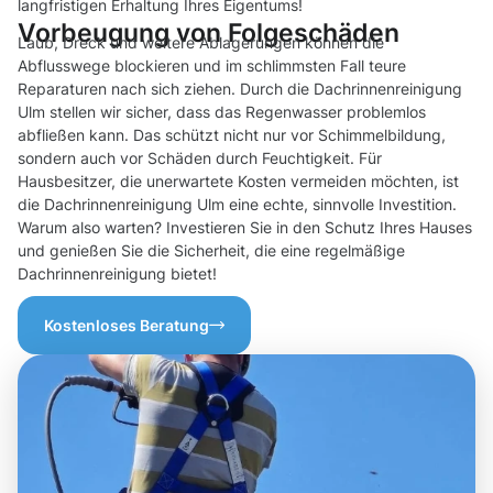
langfristigen Erhaltung Ihres Eigentums!
Vorbeugung von Folgeschäden
Laub, Dreck und weitere Ablagerungen können die
Abflusswege blockieren und im schlimmsten Fall teure
Reparaturen nach sich ziehen. Durch die Dachrinnenreinigung
Ulm stellen wir sicher, dass das Regenwasser problemlos
abfließen kann. Das schützt nicht nur vor Schimmelbildung,
sondern auch vor Schäden durch Feuchtigkeit. Für
Hausbesitzer, die unerwartete Kosten vermeiden möchten, ist
die Dachrinnenreinigung Ulm eine echte, sinnvolle Investition.
Warum also warten? Investieren Sie in den Schutz Ihres Hauses
und genießen Sie die Sicherheit, die eine regelmäßige
Dachrinnenreinigung bietet!
Kostenloses Beratung