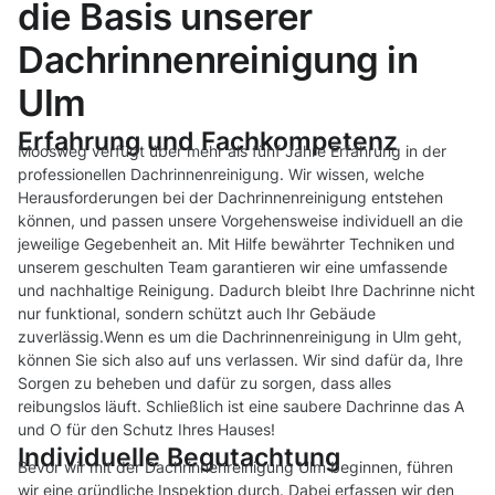
die Basis unserer
Dachrinnenreinigung in
Ulm
Erfahrung und Fachkompetenz
Moosweg verfügt über mehr als fünf Jahre Erfahrung in der
professionellen Dachrinnenreinigung. Wir wissen, welche
Herausforderungen bei der Dachrinnenreinigung entstehen
können, und passen unsere Vorgehensweise individuell an die
jeweilige Gegebenheit an. Mit Hilfe bewährter Techniken und
unserem geschulten Team garantieren wir eine umfassende
und nachhaltige Reinigung. Dadurch bleibt Ihre Dachrinne nicht
nur funktional, sondern schützt auch Ihr Gebäude
zuverlässig.Wenn es um die Dachrinnenreinigung in Ulm geht,
können Sie sich also auf uns verlassen. Wir sind dafür da, Ihre
Sorgen zu beheben und dafür zu sorgen, dass alles
reibungslos läuft. Schließlich ist eine saubere Dachrinne das A
und O für den Schutz Ihres Hauses!
Individuelle Begutachtung
Bevor wir mit der Dachrinnenreinigung Ulm beginnen, führen
wir eine gründliche Inspektion durch. Dabei erfassen wir den