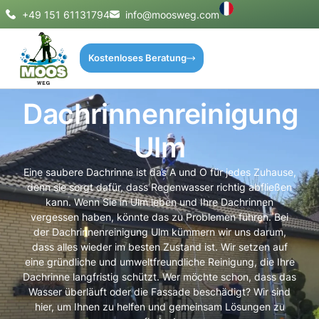
+49 151 61131794
info@moosweg.com
Kostenloses Beratung
Dachrinnenreinigung
Ulm
Eine saubere Dachrinne ist das A und O für jedes Zuhause,
denn sie sorgt dafür, dass Regenwasser richtig abfließen
kann. Wenn Sie in Ulm leben und Ihre Dachrinnen
vergessen haben, könnte das zu Problemen führen. Bei
der Dachrinnenreinigung Ulm kümmern wir uns darum,
dass alles wieder im besten Zustand ist. Wir setzen auf
eine gründliche und umweltfreundliche Reinigung, die Ihre
Dachrinne langfristig schützt. Wer möchte schon, dass das
Wasser überläuft oder die Fassade beschädigt? Wir sind
hier, um Ihnen zu helfen und gemeinsam Lösungen zu