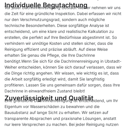
Individuelle Begutachtung
Vor jeder Dachrinnenreinigung Ubstadt-Weiher nehmen wir uns
die Zeit für eine gründliche Inspektion. Dabei erfassen wir nicht
nur den Verschmutzungsgrad, sondern auch mögliche
technische Besonderheiten. Diese sorgfältige Analyse ist
entscheidend, um eine klare und realistische Kalkulation zu
erstellen, die perfekt auf Ihre Bedürfnisse abgestimmt ist. So
verhindern wir unnötige Kosten und stellen sicher, dass die
Reinigung effizient und präzise abläuft. Auf diese Weise
erhalten Sie genau die Pflege, die Ihre Dachrinne
benötigt.Wenn Sie sich für die Dachrinnenreinigung in Ubstadt-
Weiher entscheiden, können Sie sich darauf verlassen, dass wir
die Dinge richtig angehen. Wir wissen, wie wichtig es ist, dass
die Arbeit sorgfältig erledigt wird, damit Sie langfristig
profitieren. Lassen Sie uns gemeinsam dafür sorgen, dass Ihre
Dachrinne in einwandfreiem Zustand bleibt!
Zuverlässigkeit und Qualität
Eine gründliche Dachrinnenreinigung ist entscheidend, um Ihr
Eigentum vor Wasserschäden zu bewahren und die
Bausubstanz auf lange Sicht zu erhalten. Wir setzen auf
transparente Absprachen und praxisnahe Lösungen, anstatt
nur leere Versprechen zu machen. Bei jeder Reinigung nutzen