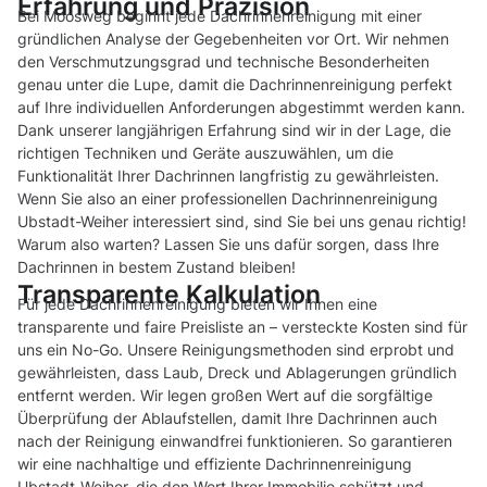
Erfahrung und Präzision
Bei Moosweg beginnt jede Dachrinnenreinigung mit einer
gründlichen Analyse der Gegebenheiten vor Ort. Wir nehmen
den Verschmutzungsgrad und technische Besonderheiten
genau unter die Lupe, damit die Dachrinnenreinigung perfekt
auf Ihre individuellen Anforderungen abgestimmt werden kann.
Dank unserer langjährigen Erfahrung sind wir in der Lage, die
richtigen Techniken und Geräte auszuwählen, um die
Funktionalität Ihrer Dachrinnen langfristig zu gewährleisten.
Wenn Sie also an einer professionellen Dachrinnenreinigung
Ubstadt-Weiher interessiert sind, sind Sie bei uns genau richtig!
Warum also warten? Lassen Sie uns dafür sorgen, dass Ihre
Dachrinnen in bestem Zustand bleiben!
Transparente Kalkulation
Für jede Dachrinnenreinigung bieten wir Ihnen eine
transparente und faire Preisliste an – versteckte Kosten sind für
uns ein No-Go. Unsere Reinigungsmethoden sind erprobt und
gewährleisten, dass Laub, Dreck und Ablagerungen gründlich
entfernt werden. Wir legen großen Wert auf die sorgfältige
Überprüfung der Ablaufstellen, damit Ihre Dachrinnen auch
nach der Reinigung einwandfrei funktionieren. So garantieren
wir eine nachhaltige und effiziente Dachrinnenreinigung
Ubstadt-Weiher, die den Wert Ihrer Immobilie schützt und