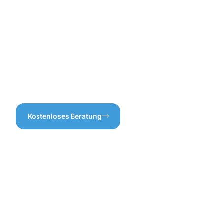
Gegebenheiten vor Ort
Leistungen – alles ist klar und
abgestimmt ist. Mit unserer
transparent.
Dachrinnenreinigung
Ubstadt-Weiher sorgen wir
dafür, dass Ihr Zuhause vor
Wasserschäden geschützt ist
und Sie sich keine Sorgen
um verstopfte Abläufe
machen müssen.
Kostenloses Beratung
Vorteile