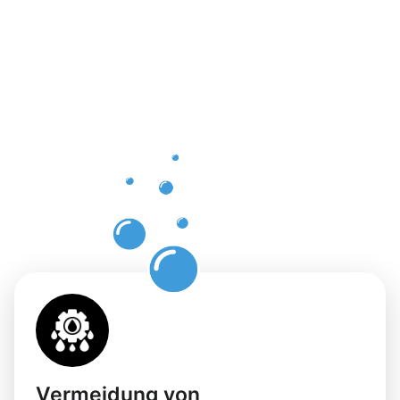
einer
professione
Dachrinnenr
Ubstadt-
Weiher mit
Moosweg
Vermeidung von