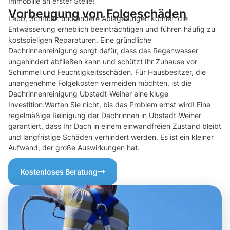
Immobilie an erster Stelle!
Vorbeugung von Folgeschäden
Laub, Schmutz und andere Ablagerungen können die
Entwässerung erheblich beeinträchtigen und führen häufig zu
kostspieligen Reparaturen. Eine gründliche
Dachrinnenreinigung sorgt dafür, dass das Regenwasser
ungehindert abfließen kann und schützt Ihr Zuhause vor
Schimmel und Feuchtigkeitsschäden. Für Hausbesitzer, die
unangenehme Folgekosten vermeiden möchten, ist die
Dachrinnenreinigung Ubstadt-Weiher eine kluge
Investition.Warten Sie nicht, bis das Problem ernst wird! Eine
regelmäßige Reinigung der Dachrinnen in Ubstadt-Weiher
garantiert, dass Ihr Dach in einem einwandfreien Zustand bleibt
und langfristige Schäden verhindert werden. Es ist ein kleiner
Aufwand, der große Auswirkungen hat.
Kostenloses Beratung