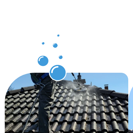
Dachrinnenr
Ubstadt-
Weiher
erwarten
können