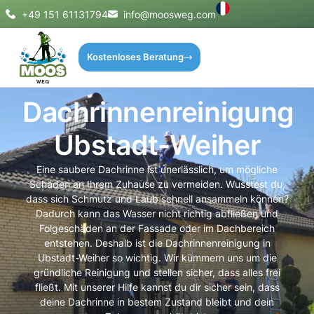
+49 151 61131794
info@moosweg.com
Kostenloses Beratung
Dachrinnenreinigung
Ubstadt-Weiher
Eine saubere Dachrinne ist unerlässlich, um mögliche
Schäden an Ihrem Zuhause zu vermeiden. Wusstest du,
dass sich Schmutz und Laub schnell ansammeln können?
Dadurch kann das Wasser nicht richtig abfließen und
Folgeschäden an der Fassade oder im Dachbereich
entstehen. Deshalb ist die Dachrinnenreinigung in
Ubstadt-Weiher so wichtig. Wir kümmern uns um die
gründliche Reinigung und stellen sicher, dass alles frei
fließt. Mit unserer Hilfe kannst du dir sicher sein, dass
deine Dachrinne in bestem Zustand bleibt und dein