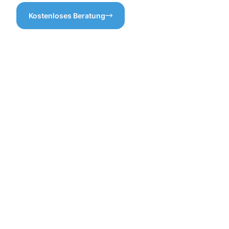
Kostenloses Beratung
Vorteile
der
professione
Dachrinnenr
in