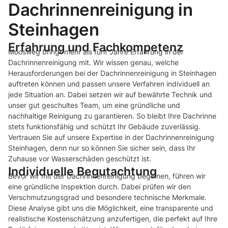
Dachrinnenreinigung in
Steinhagen
Erfahrung und Fachkompetenz
Moosweg bringt mehr als fünf Jahre Erfahrung in der
Dachrinnenreinigung mit. Wir wissen genau, welche
Herausforderungen bei der Dachrinnenreinigung in Steinhagen
auftreten können und passen unsere Verfahren individuell an
jede Situation an. Dabei setzen wir auf bewährte Technik und
unser gut geschultes Team, um eine gründliche und
nachhaltige Reinigung zu garantieren. So bleibt Ihre Dachrinne
stets funktionsfähig und schützt Ihr Gebäude zuverlässig.
Vertrauen Sie auf unsere Expertise in der Dachrinnenreinigung
Steinhagen, denn nur so können Sie sicher sein, dass Ihr
Zuhause vor Wasserschäden geschützt ist.
Individuelle Begutachtung
Bevor wir mit der Dachrinnenreinigung beginnen, führen wir
eine gründliche Inspektion durch. Dabei prüfen wir den
Verschmutzungsgrad und besondere technische Merkmale.
Diese Analyse gibt uns die Möglichkeit, eine transparente und
realistische Kostenschätzung anzufertigen, die perfekt auf Ihre