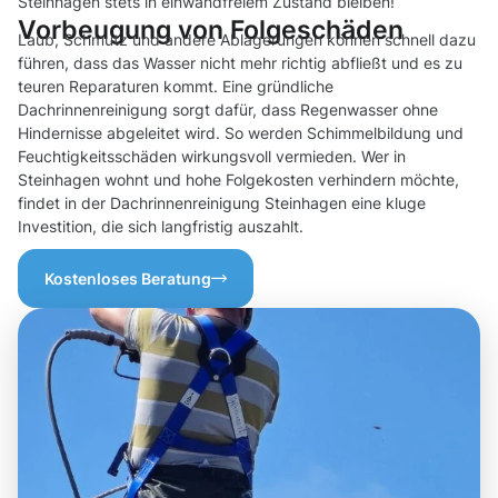
Steinhagen stets in einwandfreiem Zustand bleiben!
Vorbeugung von Folgeschäden
Laub, Schmutz und andere Ablagerungen können schnell dazu
führen, dass das Wasser nicht mehr richtig abfließt und es zu
teuren Reparaturen kommt. Eine gründliche
Dachrinnenreinigung sorgt dafür, dass Regenwasser ohne
Hindernisse abgeleitet wird. So werden Schimmelbildung und
Feuchtigkeitsschäden wirkungsvoll vermieden. Wer in
Steinhagen wohnt und hohe Folgekosten verhindern möchte,
findet in der Dachrinnenreinigung Steinhagen eine kluge
Investition, die sich langfristig auszahlt.
Kostenloses Beratung