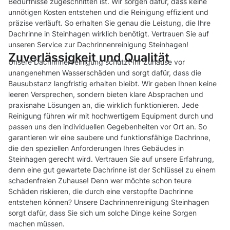
Bedürfnisse zugeschnitten ist. Wir sorgen dafür, dass keine
unnötigen Kosten entstehen und die Reinigung effizient und
präzise verläuft. So erhalten Sie genau die Leistung, die Ihre
Dachrinne in Steinhagen wirklich benötigt. Vertrauen Sie auf
unseren Service zur Dachrinnenreinigung Steinhagen!
Zuverlässigkeit und Qualität
Unsere Dachrinnenreinigung schützt Ihr Zuhause vor
unangenehmen Wasserschäden und sorgt dafür, dass die
Bausubstanz langfristig erhalten bleibt. Wir geben Ihnen keine
leeren Versprechen, sondern bieten klare Absprachen und
praxisnahe Lösungen an, die wirklich funktionieren. Jede
Reinigung führen wir mit hochwertigem Equipment durch und
passen uns den individuellen Gegebenheiten vor Ort an. So
garantieren wir eine saubere und funktionsfähige Dachrinne,
die den speziellen Anforderungen Ihres Gebäudes in
Steinhagen gerecht wird. Vertrauen Sie auf unsere Erfahrung,
denn eine gut gewartete Dachrinne ist der Schlüssel zu einem
schadenfreien Zuhause! Denn wer möchte schon teure
Schäden riskieren, die durch eine verstopfte Dachrinne
entstehen können? Unsere Dachrinnenreinigung Steinhagen
sorgt dafür, dass Sie sich um solche Dinge keine Sorgen
machen müssen.