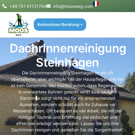
+49 151 61131794
info@moosweg.com
Kostenloses Beratung
Dachrinnenreinigung
Steinhagen
Die Dachrinnenreinigung Steinhagen ist ein oft
übersehener, aber wichtiger Teil der Hauspflege, und das
ist kein Geheimnis. Wer möchte schon, dass Regenwasser
in unerwartete Bahnen gelenkt wird? Eine saubere
Dachrinne sorgt nicht nur für ein ansprechendes
Aussehen, sondern schützt auch Ihr Zuhause vor
Wasserschäden. Oft bedeutet es viel Arbeit, die mit der
richtigen Technik und Erfahrung viel einfacher und
effektiver erledigt werden kann. Lassen Sie uns Ihre
Dachrinnen reinigen und genießen Sie die Sorgenfreiheit,